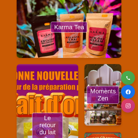
Karma Tea
Moments
Zen
Le
retour
du lait