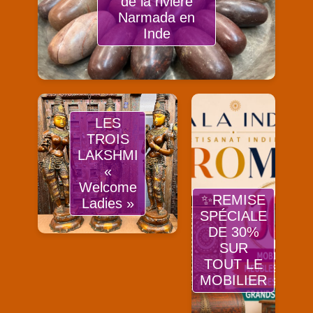
de la rivière
Narmada en
Inde
LES
TROIS
LAKSHMI
«
Welcome
✨REMISE
Ladies »
SPÉCIALE
DE 30%
SUR
TOUT LE
MOBILIER