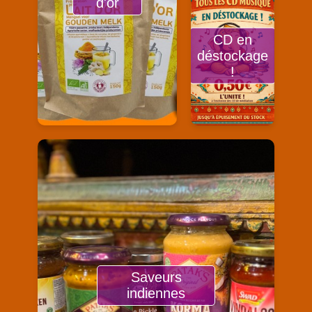
d'or
CD en
déstockage
!
Saveurs
indiennes