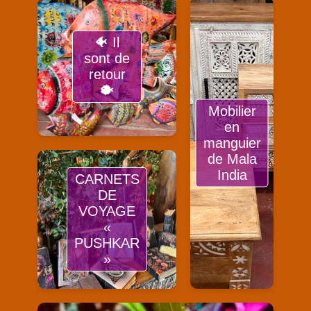
🐠 Il
sont de
retour
🐡
Mobilier
en
manguier
de Mala
India
CARNETS
DE
VOYAGE
«
PUSHKAR
»