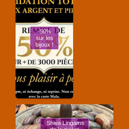
-50%
sur les
bijoux !
Shiva Lingams