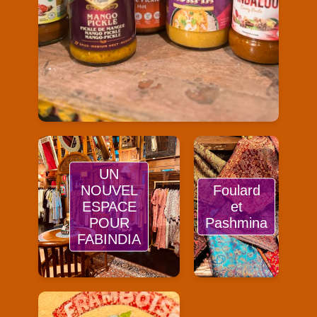
UN
NOUVEL
Foulard
ESPACE
et
POUR
Pashmina
FABINDIA