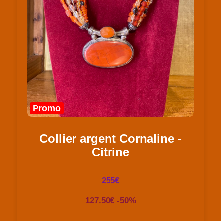
Promo
Collier argent Cornaline -
Citrine
255€
127.50€ -50%