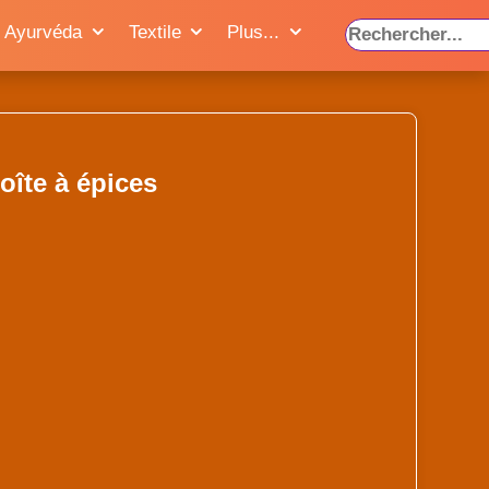
Ayurvéda
Textile
Plus...
oîte à épices