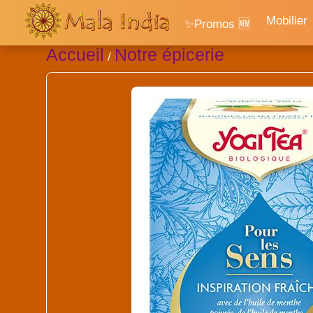
Mobilier
✨Promos 🆕
Accueil
Notre épicerie
/