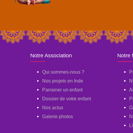
Notre Association
Notre
Qui sommes-nous ?
P
Nos projets en Inde
N
Parrainer un enfant
A
Dossier de votre enfant
P
Nos actus
G
Galerie photos
N
L