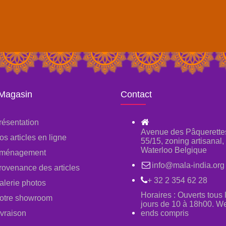
 Magasin
Contact
résentation
Avenue des Pâquerette
os articles en ligne
55/15, zoning artisanal
Waterloo Belgique
ménagement
info@mala-india.org
rovenance des articles
+ 32 2 354 62 28
alerie photos
Horaires : Ouverts tous 
otre showroom
jours de 10 à 18h00. W
ivraison
ends compris