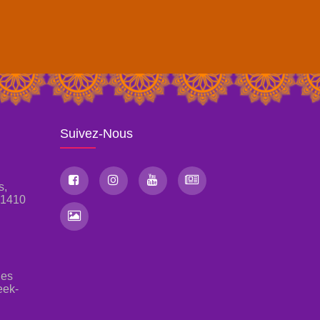
Suivez-Nous
s,
, 1410
les
eek-