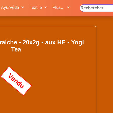
Ayurvéda
Textile
Plus...
fraiche - 20x2g - aux HE - Yogi
Tea
Vendu