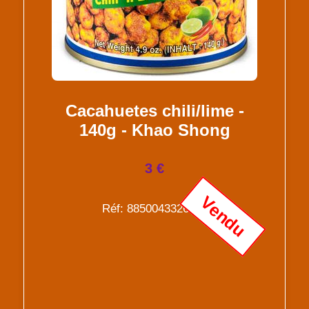
Cacahuetes chili/lime -
140g - Khao Shong
3 €
Vendu
Réf: 8850043326702