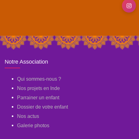
Notre Association
Qui sommes-nous ?
Nos projets en Inde
Parrainer un enfant
Dossier de votre enfant
Nos actus
Galerie photos