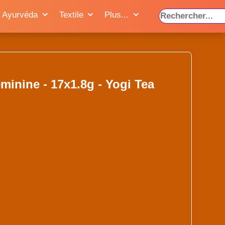
Ayurvéda
Textile
Plus...
éminine - 17x1.8g - Yogi Tea