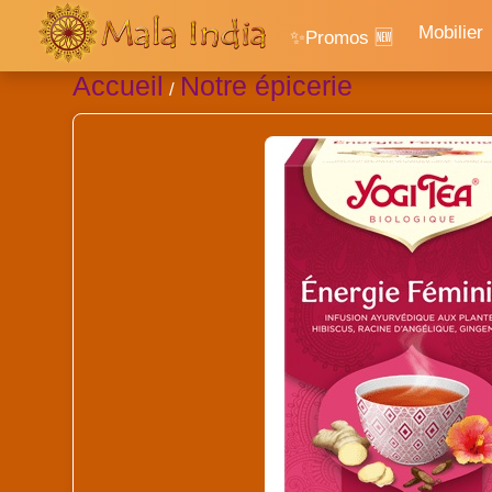
Mobilier
✨Promos 🆕
Accueil
Notre épicerie
/