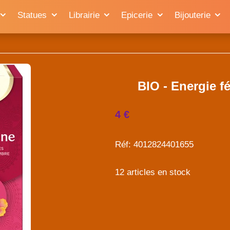
Statues
Librairie
Epicerie
Bijouterie
BIO - Energie f
4 €
Réf: 4012824401655
12 articles en stock