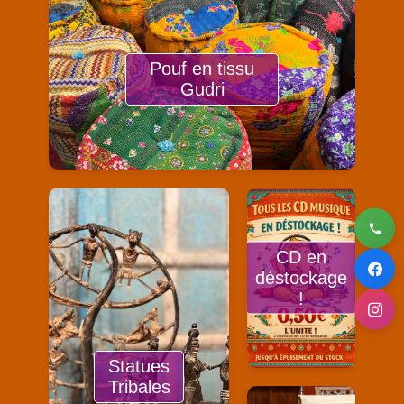
Pouf en tissu
Gudri
CD en
déstockage
!
Statues
Tribales