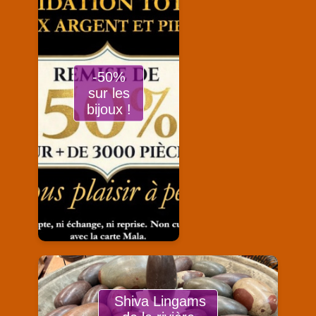
-50%
sur les
bijoux !
Shiva Lingams