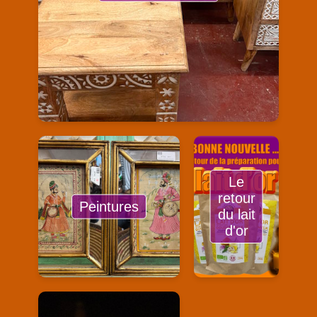
Le
retour
Peintures
du lait
d'or