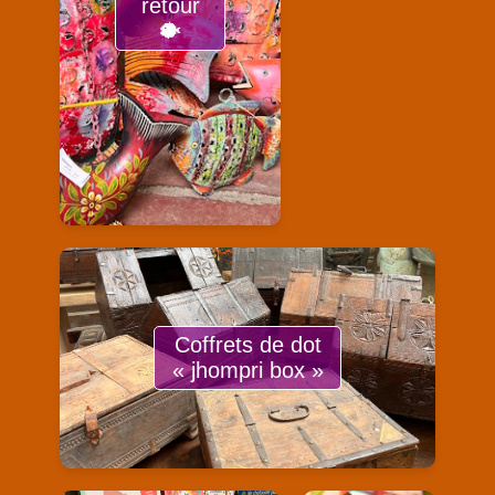
retour
🐡
Coffrets de dot
« jhompri box »