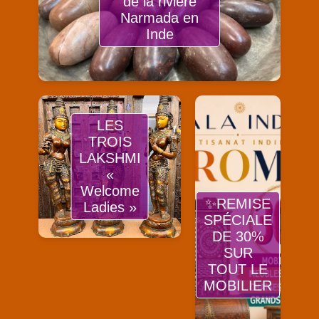
de la rivière
Narmada en
Inde
LES
TROIS
LAKSHMI
«
Welcome
✨REMISE
Ladies »
SPÉCIALE
DE 30%
SUR
TOUT LE
MOBILIER