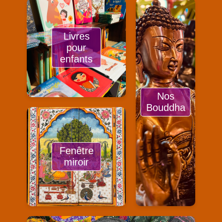
Livres
pour
enfants
Nos
Bouddha
Fenêtre
miroir