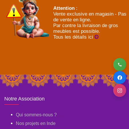
Attention
:
Vente exclusive en magasin - Pas
de vente en ligne.
Par contre la livraison de gros
meubles est possible.
Tous les détails ici
Notre Association
Qui sommes-nous ?
Nos projets en Inde