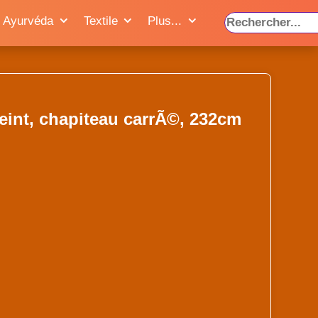
Ayurvéda
Textile
Plus...
eint, chapiteau carrÃ©, 232cm