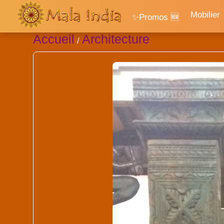
Mobilier
✨Promos 🆕
Accueil
Architecture
/