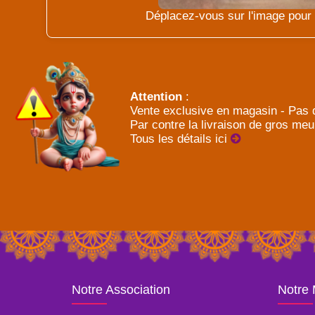
Déplacez-vous sur l'image pour l
Attention
:
Vente exclusive en magasin - Pas d
Par contre la livraison de gros meu
Tous les détails ici
Notre Association
Notre