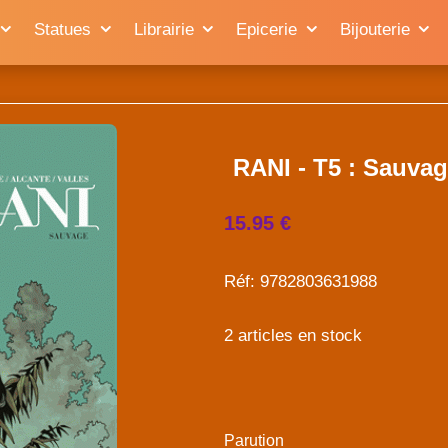
Statues
Librairie
Epicerie
Bijouterie
RANI - T5 : Sauv
15.95 €
Réf: 9782803631988
2 articles en stock
Parution