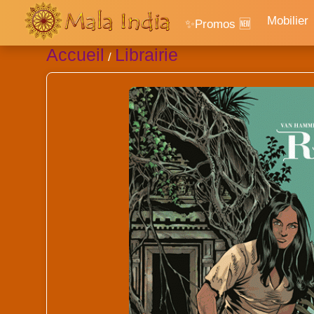
Mobilier
✨Promos 🆕
Accueil
Librairie
/