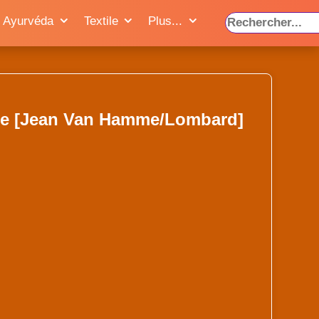
Ayurvéda
Textile
Plus...
age [Jean Van Hamme/Lombard]