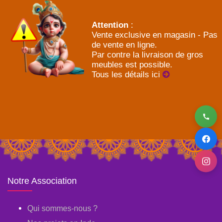
Attention
:
Vente exclusive en magasin - Pas
de vente en ligne.
Par contre la livraison de gros
meubles est possible.
Tous les détails ici
Notre Association
Qui sommes-nous ?