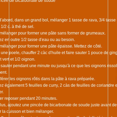
incée de bicarbonate de soude
 d'abord, dans un grand bol, mélanger 1 tasse de rava, 3/4 tasse
t 1/2 c. à thé de sel.
 mélanger pour former une pâte sans former de grumeaux.
tez en outre 1/2 tasse d'eau ou au besoin.
 mélanger pour former une pâte épaisse. Mettez de côté.
 une poele, chauffer 2 càc d'huile et faire sauter 1 pouce de gi
 vert et 1/2 oignon.
e sauter pendant une minute ou jusqu'à ce que les oignons risso
ent.
férer les oignons rôtis dans la pâte à rava préparée.
ez également 5 feuilles de curry, 2 càs de feuilles de coriandre 
r.
ser reposer pendant 20 minutes.
lus, ajoutez une pincée de bicarbonate de soude juste avant de
r la cuisson et bien mélanger.