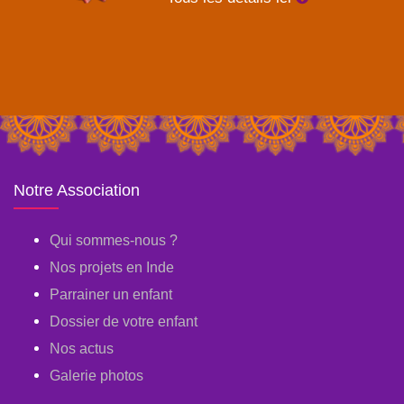
Notre Association
Qui sommes-nous ?
Nos projets en Inde
Parrainer un enfant
Dossier de votre enfant
Nos actus
Galerie photos