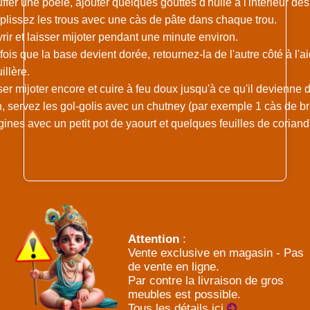
fer une poêle, ajouter quelques gouttes d'huile à l'intérieur des
lissez les trous avec une càs de pâte dans chaque trou.
rir et laisser mijoter pendant une minute environ.
ois que la base devient dorée, retournez-la de l'autre côté à l'a
illère.
er mijoter encore et cuire à feu doux jusqu'à ce qu'il devienne 
n, servez les gol-golis avec un chutney (par exemple 1 càs de br
ines avec un petit pot de yaourt et quelques feuilles de coriand
Attention
:
Vente exclusive en magasin - Pas
de vente en ligne.
Par contre la livraison de gros
meubles est possible.
Tous les détails ici