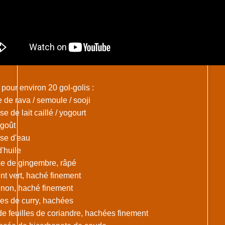
pour environ 20 gol-golis :
e de rava / semoule / sooji
sse de lait caillé / yogourt
 goût
sse d'eau
d'huile
ce de gingembre, râpé
nt vert, haché finement
ignon, haché finement
lles de curry, hachées
 de feuilles de coriandre, hachées finement