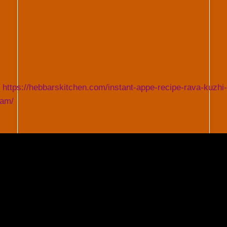
 https://hebbarskitchen.com/instant-appe-recipe-rava-kuzhi-
ram/