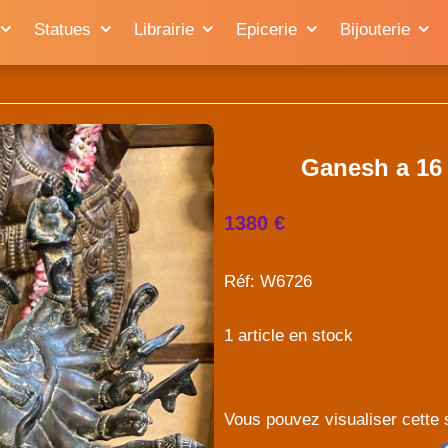
Statues
Librairie
Epicerie
Bijouterie
Ganesh a 16 
1380 €
Réf: W6726
1 article en stock
Vous pouvez visualiser cette 