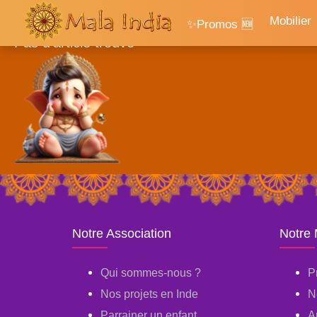
Accueil
Mobilier
✨Promos 🆕
Pas d'article trouvé
Notre Association
Notre
Qui sommes-nous ?
P
Nos projets en Inde
N
Parrainer un enfant
A