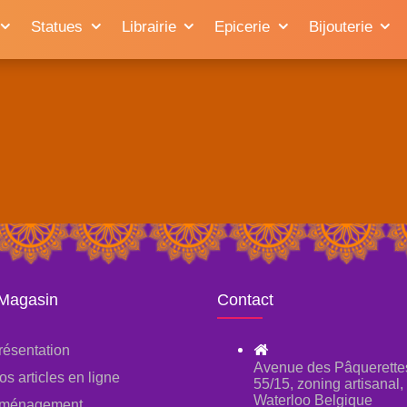
Statues
Librairie
Epicerie
Bijouterie
 Magasin
Contact
résentation
Avenue des Pâquerette
os articles en ligne
55/15, zoning artisanal
Waterloo Belgique
ménagement