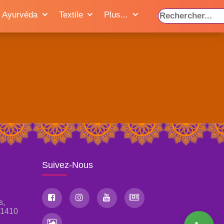
Ayurvéda
Textile
Plus...
Suivez-Nous
s,
, 1410