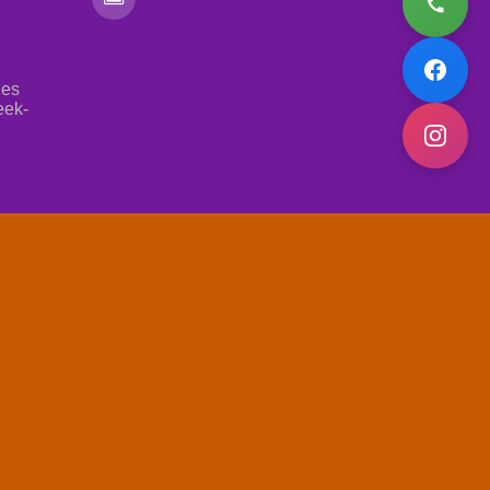
les
eek-