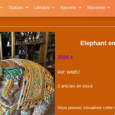
Statues
Librairie
Epicerie
Bijouterie
Elephant en
3598 €
Réf: W6857
2 articles en stock
Vous pouvez visualiser cette 