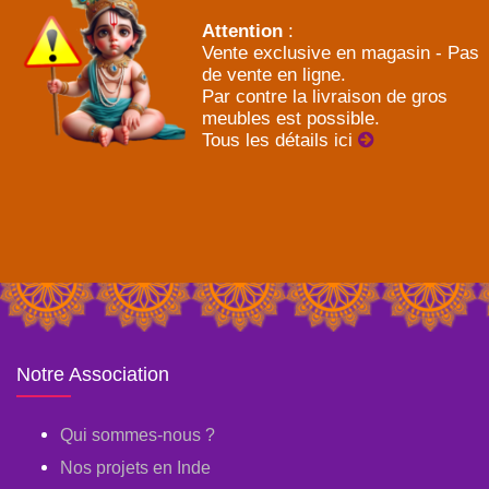
Attention
:
Vente exclusive en magasin - Pas
de vente en ligne.
Par contre la livraison de gros
meubles est possible.
Tous les détails ici
Notre Association
Qui sommes-nous ?
Nos projets en Inde