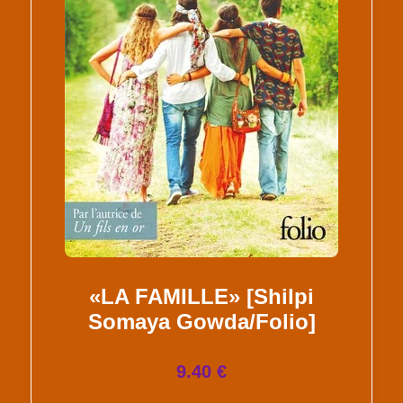
«LA FAMILLE» [Shilpi
Somaya Gowda/Folio]
9.40 €