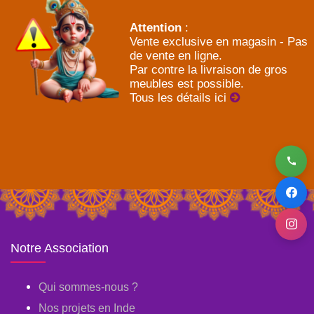
Attention
:
Vente exclusive en magasin - Pas
de vente en ligne.
Par contre la livraison de gros
meubles est possible.
Tous les détails ici
Notre Association
Qui sommes-nous ?
Nos projets en Inde