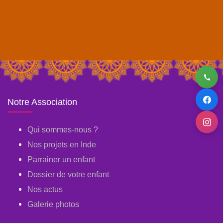
Notre Association
Qui sommes-nous ?
Nos projets en Inde
Parrainer un enfant
Dossier de votre enfant
Nos actus
Galerie photos