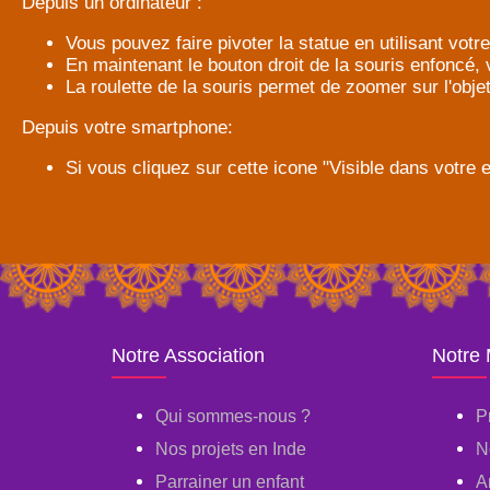
Depuis un ordinateur :
Vous pouvez faire pivoter la statue en utilisant votre
En maintenant le bouton droit de la souris enfoncé,
La roulette de la souris permet de zoomer sur l'objet
Depuis votre smartphone:
Si vous cliquez sur cette icone "Visible dans votre
Notre Association
Notre
Qui sommes-nous ?
P
Nos projets en Inde
N
Parrainer un enfant
A