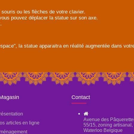
 souris ou les flèches de votre clavier.
 vous pouvez déplacer la statue sur son axe.
.
 espace", la statue apparaitra en réalité augmentée dans vot
 Magasin
Contact
résentation
Avenue des Pâquerette
os articles en ligne
55/15, zoning artisanal
Waterloo Belgique
ménagement