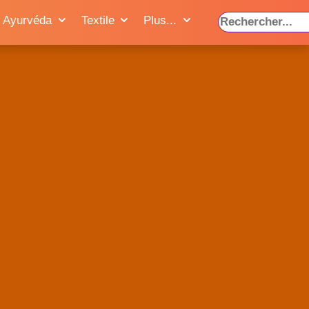
Ayurvéda
Textile
Plus...