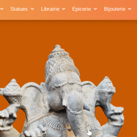
Statues
Librairie
Epicerie
Bijouterie