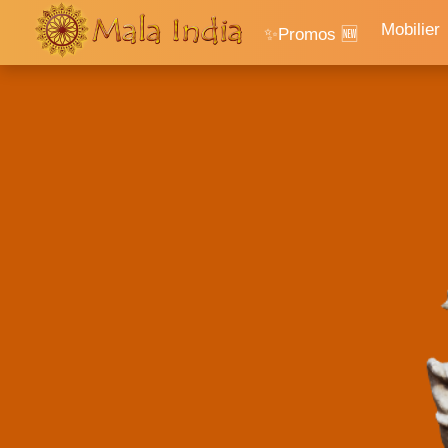
Accueil
/
Mobilier
✨Promos 🆕