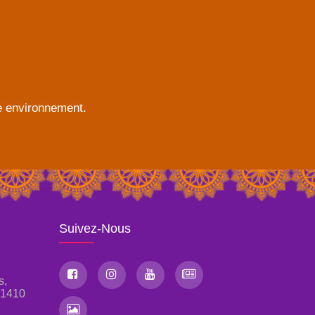
re environnement.
Suivez-Nous
s,
, 1410