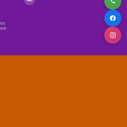
les
eek-