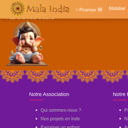
Accueil
Mobilier
✨Promos 🆕
Pas d'article trouvé
Notre Association
Notre
Qui sommes-nous ?
P
Nos projets en Inde
N
Parrainer un enfant
A