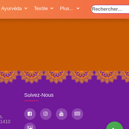
Ayurvéda
Textile
Plus...
Suivez-Nous
s,
, 1410