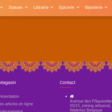
Statues
Librairie
Epicerie
Bijouterie
 Magasin
Contact
résentation
Avenue des Pâquerette
os articles en ligne
55/15, zoning artisanal
Waterloo Belgique
ménagement