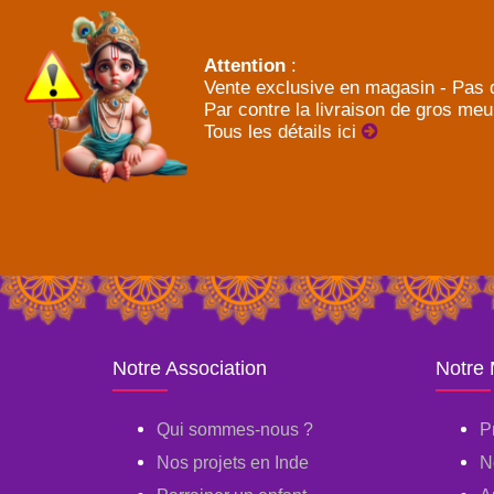
Attention
:
Vente exclusive en magasin - Pas d
Par contre la livraison de gros meu
Tous les détails ici
Notre Association
Notre
Qui sommes-nous ?
P
Nos projets en Inde
N