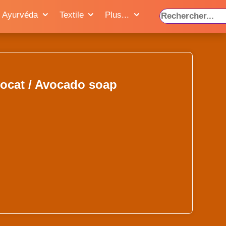
Ayurvéda
Textile
Plus...
ocat / Avocado soap