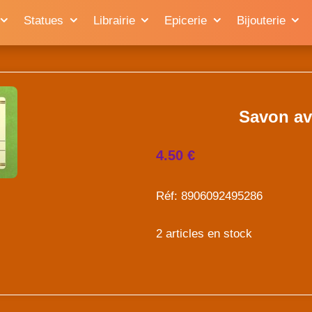
Statues
Librairie
Epicerie
Bijouterie
Savon av
4.50 €
Réf: 8906092495286
2 articles en stock