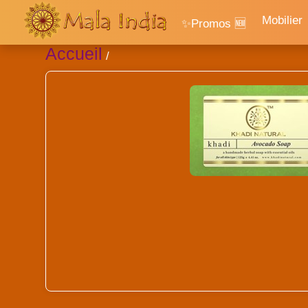
Mobilier
✨Promos 🆕
Accueil
/