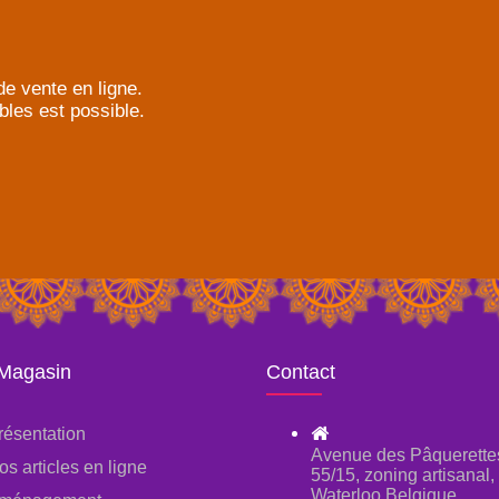
e vente en ligne.
bles est possible.
 Magasin
Contact
résentation
Avenue des Pâquerette
os articles en ligne
55/15, zoning artisanal
Waterloo Belgique