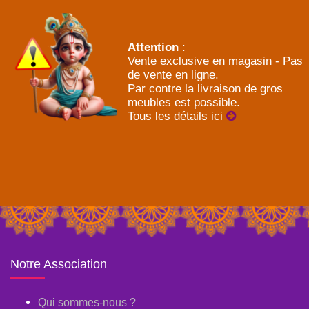
Attention
:
Vente exclusive en magasin - Pas
de vente en ligne.
Par contre la livraison de gros
meubles est possible.
Tous les détails ici
Notre Association
Qui sommes-nous ?