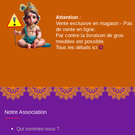
Attention
:
Vente exclusive en magasin - Pas
de vente en ligne.
Par contre la livraison de gros
meubles est possible.
Tous les détails ici
Notre Association
Qui sommes-nous ?