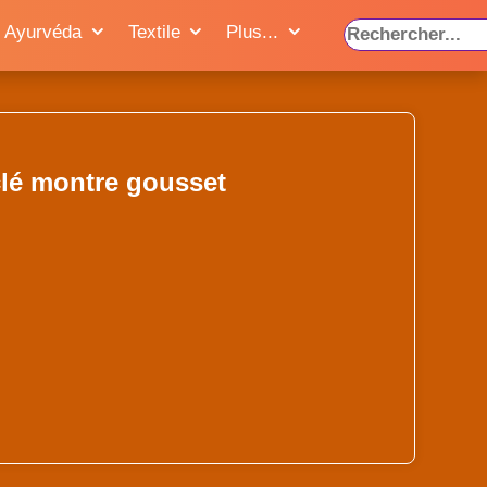
Ayurvéda
Textile
Plus...
clé montre gousset