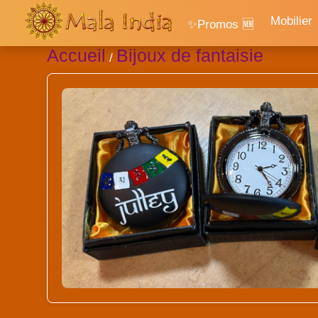
Mobilier
✨Promos 🆕
Accueil
Bijoux de fantaisie
/