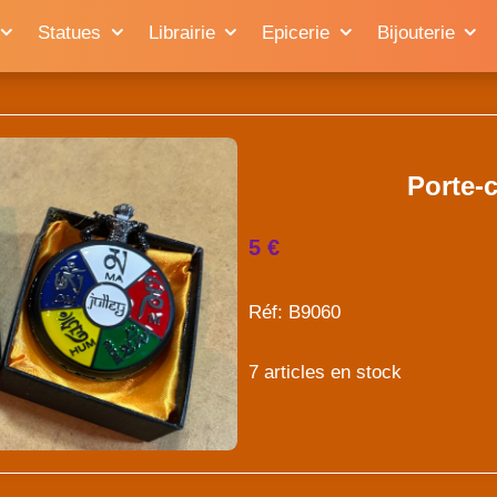
Statues
Librairie
Epicerie
Bijouterie
Porte-
5 €
Réf: B9060
7 articles en stock