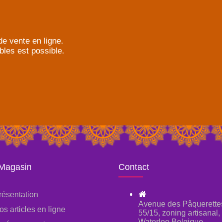
e vente en ligne.
bles est possible.
 Magasin
Contact
résentation
Avenue des Pâquerette
os articles en ligne
55/15, zoning artisanal
Waterloo Belgique