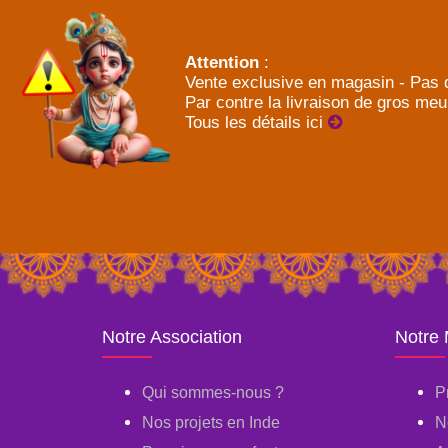
Attention
:
Vente exclusive en magasin - Pas d
Par contre la livraison de gros meu
Tous les détails ici
Notre Association
Notre
Qui sommes-nous ?
P
Nos projets en Inde
N