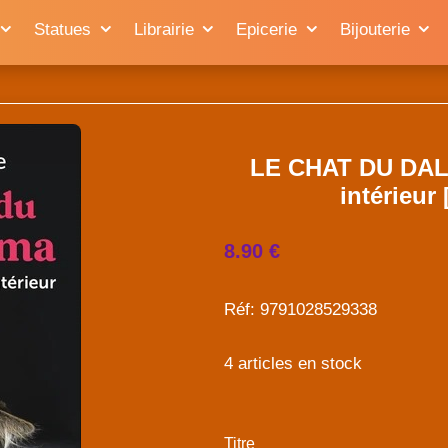
Statues
Librairie
Epicerie
Bijouterie
LE CHAT DU DALA
intérieur
8.90 €
Réf: 9791028529338
4 articles en stock
Titre