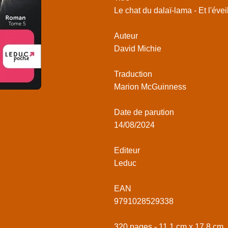
Le chat du dalaï-lama - Et l'éve
Auteur
David Michie
Traduction
Marion McGuinness
Date de parution
14/08/2024
Editeur
Leduc
EAN
9791028529338
320 pages - 11,1 cm x 17,8 cm