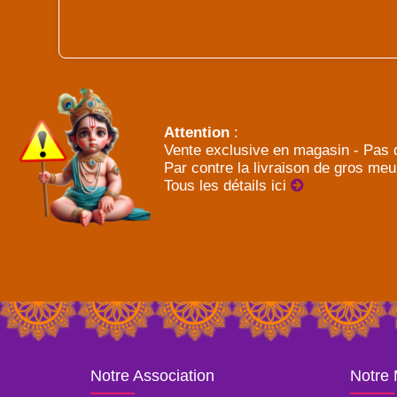
Attention
:
Vente exclusive en magasin - Pas d
Par contre la livraison de gros meu
Tous les détails ici
Notre Association
Notre