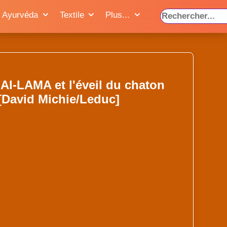
Ayurvéda
Textile
Plus...
I-LAMA et l'éveil du chaton
 [David Michie/Leduc]