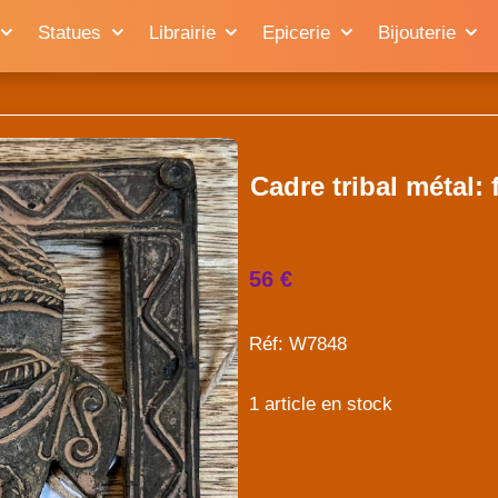
Statues
Librairie
Epicerie
Bijouterie
Cadre tribal métal
56 €
Réf: W7848
1 article en stock