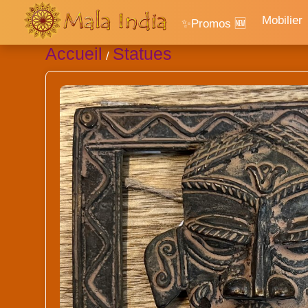
Mobilier
✨Promos 🆕
Accueil
Statues
/