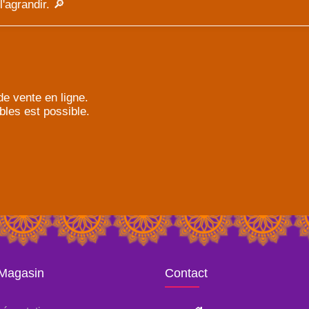
'agrandir. 🔎
e vente en ligne.
bles est possible.
 Magasin
Contact