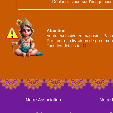
Déplacez-vous sur l'image pour l
Attention
:
Vente exclusive en magasin - Pas d
Par contre la livraison de gros meu
Tous les détails ici
Notre Association
Notre