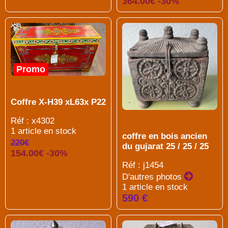
364.00€ -30%
Promo
Coffre X-H39 xL63x P22
Réf : x4302
1 article en stock
coffre en bois ancien
220€
du gujarat 25 / 25 / 25
154.00€ -30%
Réf : j1454
D'autres photos
1 article en stock
590 €