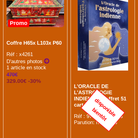
Promo
Coffre H65x L103x P60
Réf : x4261
D'autres photos
1 article en stock
470€
329.00€ -30%
L'ORACLE DE
L'ASTROLOGIE
INDIENNE [Coffret 51
d
i
s
p
o
n
i
b
l
e
i
e
n
t
ô
cartes / Médicis]
b
t
Réf : 9782385000523
Parution: nov 2025