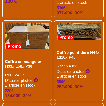
130 €
1 article en stock
530€
371.00€ -30%
Promo
Promo
Coffre peint dore H44x
L116x P40
Coffre en manguier
Réf : x4082
H33x L58x P36
D'autres photos
Réf : x4115
1 article en stock
D'autres photos
360€
1 article en stock
252.00€ -30%
220€
154.00€ -30%