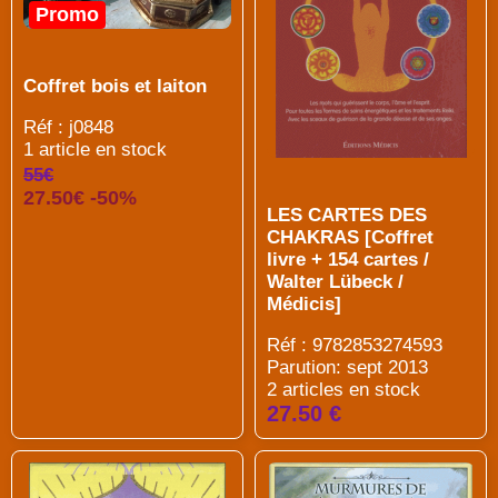
Promo
Coffret bois et laiton
Réf : j0848
1 article en stock
55€
27.50€ -50%
LES CARTES DES
CHAKRAS [Coffret
livre + 154 cartes /
Walter Lübeck /
Médicis]
Réf : 9782853274593
Parution: sept 2013
2 articles en stock
27.50 €