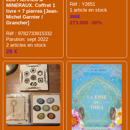
Réf : Y2651
MINERAUX. Coffret 1
1 article en stock
livre + 7 pierres [Jean-
390€
Michel Garnier /
273.00€ -30%
Grancher]
Réf : 9782733915332
Parution: sept 2022
2 articles en stock
26 €