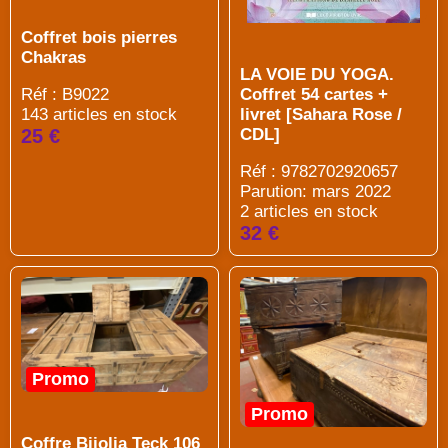
Coffret bois pierres
Chakras
LA VOIE DU YOGA.
Réf : B9022
Coffret 54 cartes +
143 articles en stock
livret [Sahara Rose /
25 €
CDL]
Réf : 9782702920657
Parution: mars 2022
2 articles en stock
32 €
Promo
Promo
Coffre Bijolia Teck 106