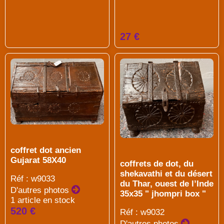
27 €
coffret dot ancien
Gujarat 58X40
coffrets de dot, du
shekavathi et du désert
Réf : w9033
du Thar, ouest de l’Inde
D'autres photos
35x35 " jhompri box "
1 article en stock
520 €
Réf : w9032
D'autres photos