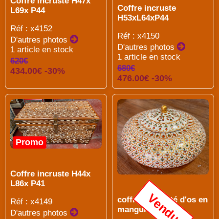
Coffre incruste H47x
Coffre incruste
L69x P44
H53xL64xP44
Réf : x4152
Réf : x4150
D'autres photos
D'autres photos
1 article en stock
1 article en stock
620€
680€
434.00€ -30%
476.00€ -30%
Promo
Coffre incruste H44x
L86x P41
Vendu
coffret incrusté d'os en
Réf : x4149
manguier
D'autres photos