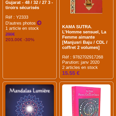
Gujarat - 48 / 32 / 27 3 -
tiroirs sécurisés
Réf : Y2333
D'autres photos
KAMA SUTRA.
1 article en stock
L’Homme sensuel, La
290€
Femme aimante
203.00€ -30%
[Manjusri Baju / CDL /
coffret 2 volumes]
Réf : 9782702917268
Parution: janv 2020
2 articles en stock
15.55 €