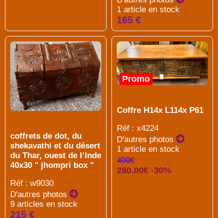
1 article en stock
165 €
Promo
Coffre H14x L114x P61
Réf : x4224
coffrets de dot, du
D'autres photos
shekavathi et du désert
1 article en stock
du Thar, ouest de l’Inde
400€
40x30 " jhompri box "
280.00€ -30%
Réf : w9030
D'autres photos
9 articles en stock
215 €