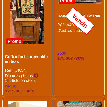
Promo
Vendu
Coffre H42x L105x P40
Réf : x4039
D'autres photos
Promo
250€
Coffre fort sur meuble
175.00€ -30%
en bois
Réf : x4054
D'autres photos
1 article en stock
2450€
1715.00€ -30%