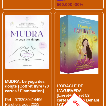
560.00€ -30%
MUDRA. Le yoga des
L'ORACLE DE
doigts [Coffret livre+70
L'AYURVEDA
cartes / Flammarion]
[Livret+coffret 53
Réf : 9782080414496
cartes / Sophie Benabi
Parution: août 2023
/ CDL]