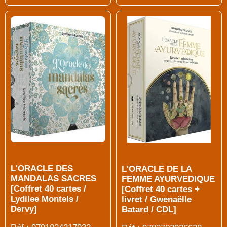
L'ORACLE DES
L'ORACLE DE LA
MANDALAS SACRES
FEMME AYURVEDIQUE
[Coffret 40 cartes /
[Coffret 40 cartes +
Lydilee Montels /
livret / Gwenaëlle
Dervy]
Batard / CDL]