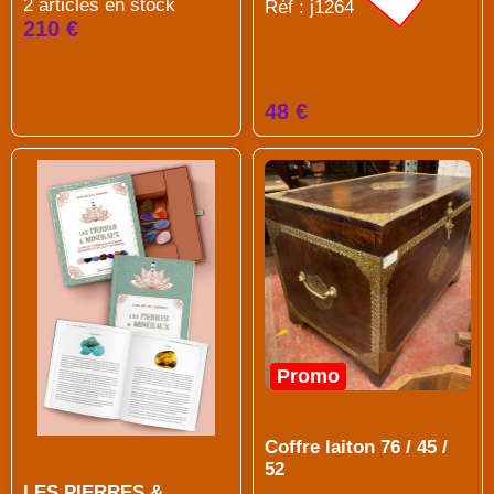
2 articles en stock
Réf : j1264
210 €
48 €
Promo
Coffre laiton 76 / 45 /
52
LES PIERRES &