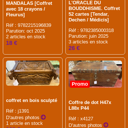
L'ORACLE DU
MANDALAS [Coffret
BOUDDHISME. Coffret
avec 18 crayons /
52 cartes [Tendar,
Fleurus]
Dechen / Médicis]
Réf : 9782215196839
Réf : 9782385000318
Parution: oct 2025
Parution: juin 2025
2 articles en stock
3 articles en stock
18 €
26 €
Promo
coffret en bois sculpté
Coffre de dot H47x
L88x P44
Réf : j1391
D'autres photos
Réf : x4127
1 article en stock
D'autres photos