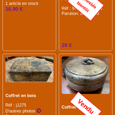
d
i
s
p
o
n
i
b
l
e
i
e
n
t
ô
b
t
1 article en stock
Réf : 9782702925843
16.90 €
Parution: avril 2023
29 €
Coffret en bois
Vendu
Réf : j1275
Coffret en laiton
D'autres photos