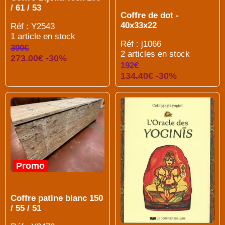
/ 61 / 53
Coffre de dot -
40x33x22
Réf : Y2543
1 article en stock
Réf : j1066
390€
2 articles en stock
273.00€ -30%
192€
134.40€ -30%
Promo
Coffre patine blanc 150
/ 55 / 51