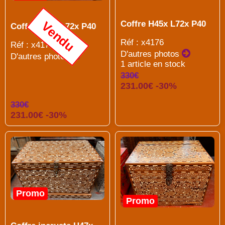
Vendu
Coffre H45x L72x P40
Coffre H45x L72x P40
Réf : x4176
Réf : x4177
D'autres photos
D'autres photos
1 article en stock
330€
231.00€ -30%
330€
231.00€ -30%
Promo
Promo