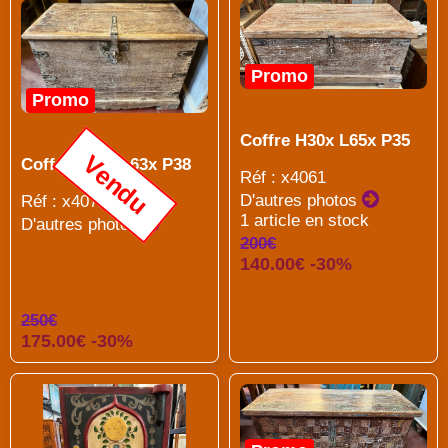
Promo
Promo
Coffre H30x L65x P35
Vendu
Coffre H42x L63x P38
Réf : x4061
D'autres photos
Réf : x4072
1 article en stock
D'autres photos
200€
140.00€ -30%
250€
175.00€ -30%