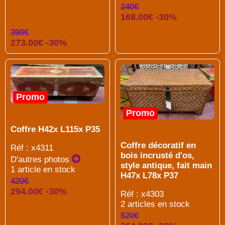
240€
168.00€ -30%
390€
273.00€ -30%
Promo
Promo
Coffre H42x L115x P35
Coffre décoratif en
Réf : x4311
bois incrusté d'os,
D'autres photos
style antique, fait main
1 article en stock
H47x L78x P37
420€
294.00€ -30%
Réf : x4303
2 articles en stock
520€