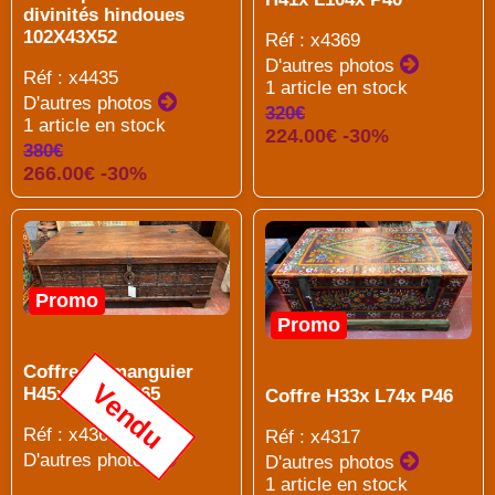
divinités hindoues
102X43X52
Réf : x4369
D'autres photos
Réf : x4435
1 article en stock
D'autres photos
320€
1 article en stock
224.00€ -30%
380€
266.00€ -30%
Promo
Promo
Coffre en manguier
Vendu
H45x L120x P65
Coffre H33x L74x P46
Réf : x4367
Réf : x4317
D'autres photos
D'autres photos
1 article en stock