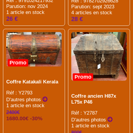
Réf : 9791024217932
Réf : 9782702926628
Parution: nov 2024
Parution: sept 2023
1 article en stock
4 articles en stock
26 €
28 €
Promo
Promo
Coffre Katakali Kerala
Réf : Y2793
Coffre ancien H87x
D'autres photos
L75x P46
1 article en stock
2400€
Réf : Y2787
1680.00€ -30%
D'autres photos
1 article en stock
800€