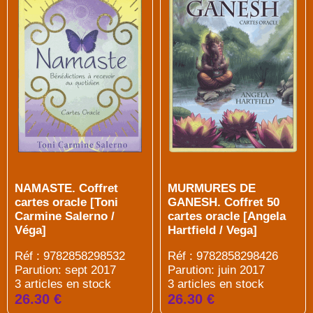
NAMASTE. Coffret
MURMURES DE
cartes oracle [Toni
GANESH. Coffret 50
Carmine Salerno /
cartes oracle [Angela
Véga]
Hartfield / Vega]
Réf : 9782858298532
Réf : 9782858298426
Parution: sept 2017
Parution: juin 2017
3 articles en stock
3 articles en stock
26.30 €
26.30 €