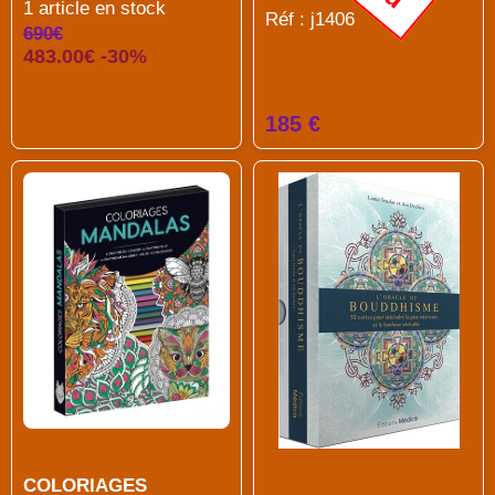
1 article en stock
Réf : j1406
690€
483.00€ -30%
185 €
COLORIAGES