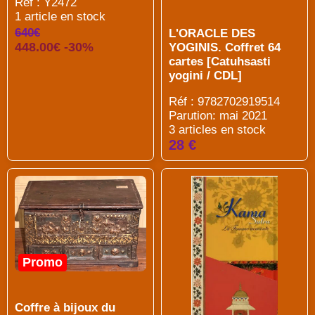
Réf : Y2472
1 article en stock
640€
L'ORACLE DES
448.00€ -30%
YOGINIS. Coffret 64
cartes [Catuhsasti
yogini / CDL]
Réf : 9782702919514
Parution: mai 2021
3 articles en stock
28 €
Promo
Coffre à bijoux du