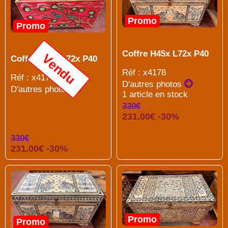
Promo
Promo
Coffre H45x L72x P40
Vendu
Coffre H45x L72x P40
Réf : x4178
Réf : x4179
D'autres photos
D'autres photos
1 article en stock
330€
231.00€ -30%
330€
231.00€ -30%
Promo
Promo