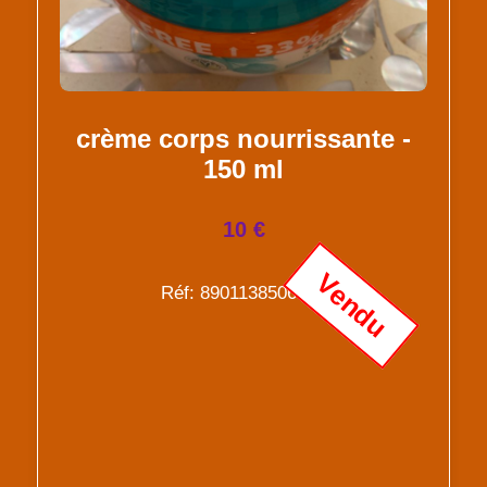
crème corps nourrissante -
150 ml
10 €
Vendu
Réf: 8901138506384