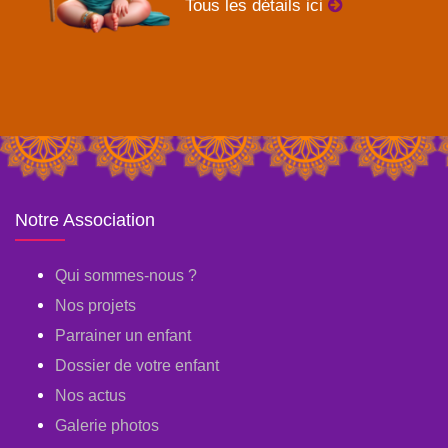
Tous les détails ici
Notre Association
Qui sommes-nous ?
Nos projets
Parrainer un enfant
Dossier de votre enfant
Nos actus
Galerie photos