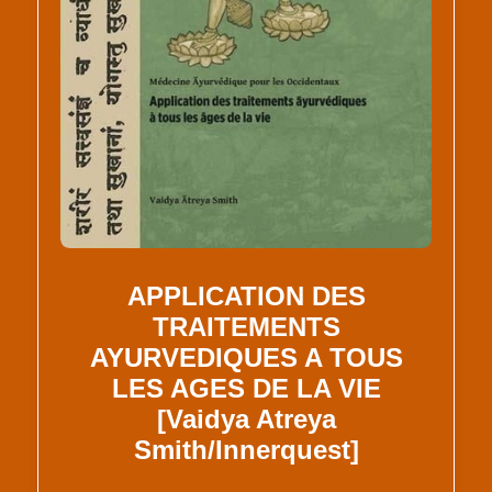
APPLICATION DES
TRAITEMENTS
AYURVEDIQUES A TOUS
LES AGES DE LA VIE
[Vaidya Atreya
Smith/Innerquest]