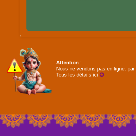
Attention
:
Nous ne vendons pas en ligne, par 
Tous les détails ici