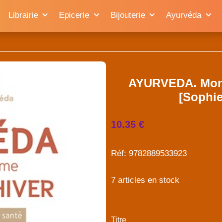
Librairie
Epicerie
Bijouterie
Ayurvéda
AYURVEDA. Mon
[Sophi
10.35 €
Réf: 9782889533923
7 articles en stock
Titre