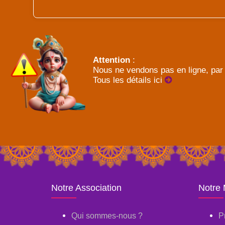
Attention
:
Nous ne vendons pas en ligne, par 
Tous les détails ici
Notre Association
Notre
Qui sommes-nous ?
P