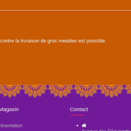
contre la livraison de gros meubles est possible.
 Magasin
Contact
résentation