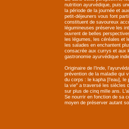
nutrition ayurvédique, puis u
la période de la journée et au
petit-déjeuners vous font part
constituent de savoureux acc
légumineuses préserve les inte
ouvrent de belles perspectives
les légumes, les céréales et le
les salades en enchantent plus
consacrée aux currys et aux k
gastronomie ayurvédique indi
Originaire de l'Inde, l'ayurvé
prévention de la maladie qui ve
du corps : le kapha [l'eau], le p
la vie" a traversé les siècles 
sur plus de cinq mille ans. L'a
Se nourrir en fonction de sa c
moyen de préserver autant so