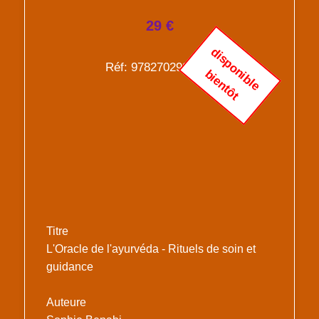
29 €
d
i
s
p
o
n
i
b
l
e
i
e
n
t
ô
Réf: 9782702925843
b
t
Titre
L'Oracle de l'ayurvéda - Rituels de soin et
guidance
Auteure