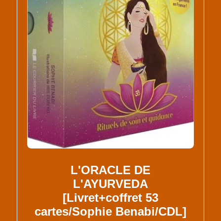
L'ORACLE DE
L'AYURVEDA
[Livret+coffret 53
cartes/Sophie Benabi/CDL]