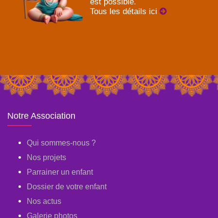
est possible.
Tous les détails ici
Notre Association
Qui sommes-nous ?
Nos projets
Parrainer un enfant
Dossier de votre enfant
Nos actus
Galerie photos