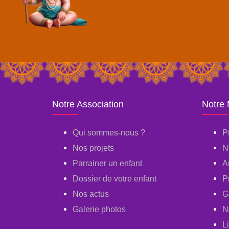
Notre Association
Notre
Qui sommes-nous ?
P
Nos projets
N
Parrainer un enfant
A
Dossier de votre enfant
P
Nos actus
G
Galerie photos
N
L