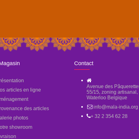
 Magasin
Contact
résentation
Avenue des Pâquerette
os articles en ligne
55/15, zoning artisanal
Waterloo Belgique
ménagement
info@mala-india.org
rovenance des articles
+ 32 2 354 62 28
alerie photos
otre showroom
ivraison