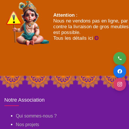
Attention
:
Nous ne vendons pas en ligne, par
contre la livraison de gros meubles
est possible.
Tous les détails ici
Notre Association
Qui sommes-nous ?
Nos projets