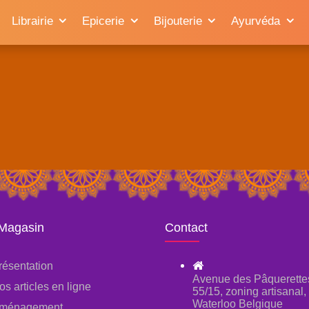
Librairie
Epicerie
Bijouterie
Ayurvéda
 Magasin
Contact
résentation
Avenue des Pâquerette
os articles en ligne
55/15, zoning artisanal
Waterloo Belgique
ménagement