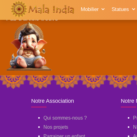
Accueil
Mobilier
Statues
Pas d'article trouvé
Notre Association
Notre
Qui sommes-nous ?
P
Nos projets
N
Parrainer un enfant
A