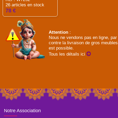
26 articles en stock
78 €
Attention
:
Nous ne vendons pas en ligne, par
contre la livraison de gros meubles
est possible.
Tous les détails ici
Notre Association