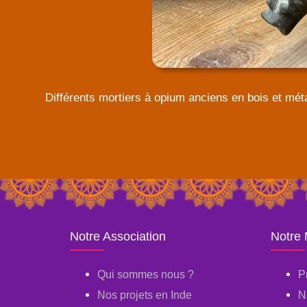
Différents mortiers à opium anciens en bois et mét
Notre Association
Notre
Qui sommes nous ?
P
Nos projets en Inde
N