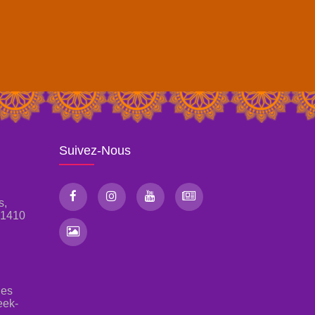
Suivez-Nous
s,
, 1410
les
eek-