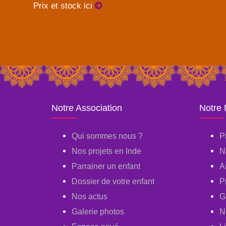
Prix et stock ici
Notre Association
Notre
Qui sommes nous ?
P
Nos projets en Inde
N
Parrainer un enfant
A
Dossier de votre enfant
P
Nos actus
G
Galerie photos
N