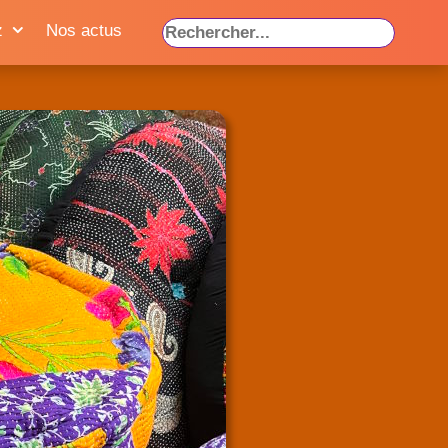
z
Nos actus