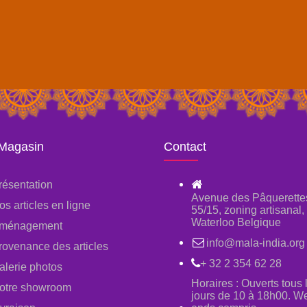
 Magasin
Contact
résentation
Avenue des Pâquerette
os articles en ligne
55/15, zoning artisanal
Waterloo Belgique
ménagement
info@mala-india.org
rovenance des articles
+ 32 2 354 62 28
alerie photos
Horaires : Ouverts tous 
otre showroom
jours de 10 à 18h00. W