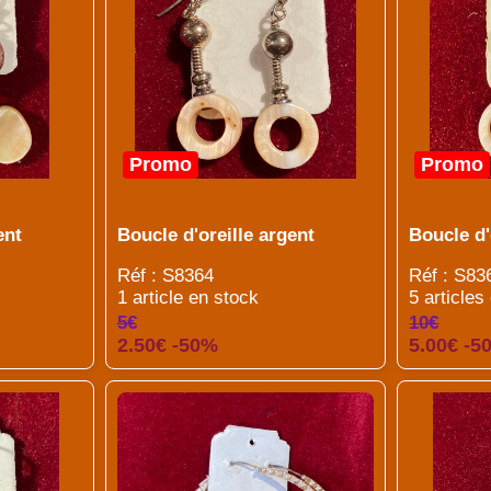
Promo
Promo
ent
Boucle d'oreille argent
Boucle d'
Réf : S8364
Réf : S83
1 article en stock
5 articles
5€
10€
2.50€ -50%
5.00€ -5