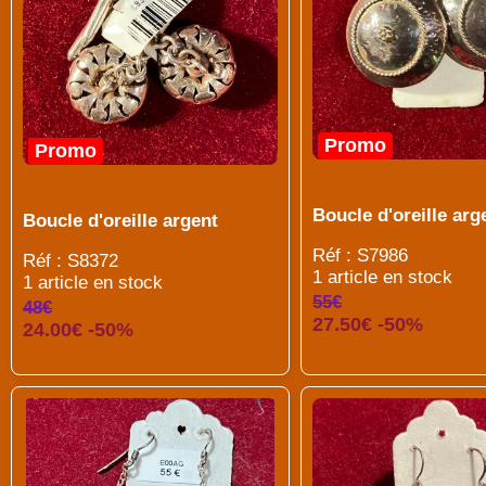
Promo
Promo
Boucle d'oreille arg
Boucle d'oreille argent
Réf : S7986
Réf : S8372
1 article en stock
1 article en stock
55€
48€
27.50€ -50%
24.00€ -50%