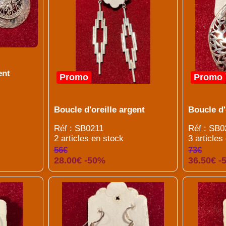
ent
Promo
Promo
Boucle d'oreille argent
Boucle d'
Réf : SB0211
Réf : SB0
2 articles en stock
3 articles
56€
73€
28.00€ -50%
36.50€ -