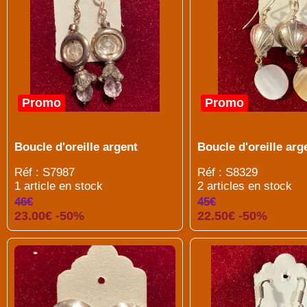
Promo
Promo
Boucle d'oreille argent
Boucle d'oreille arg
Réf : S7987
Réf : S8329
1 article en stock
2 articles en stock
46€
45€
23.00€ -50%
22.50€ -50%