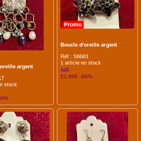
Promo
Boucle d'oreille argent
Réf : S6683
1 article en stock
oreille argent
42€
21.00€ -50%
17
en stock
50%