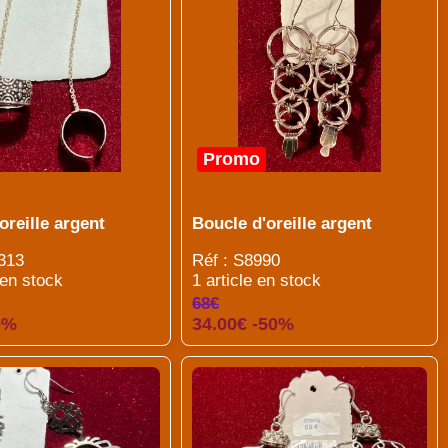
Promo
oreille argent
Boucle d'oreille argent
313
Réf : S8990
 en stock
1 article en stock
68€
0%
34.00€ -50%