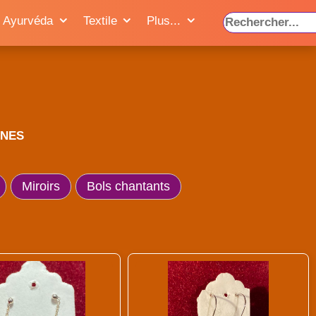
Ayurvéda
Textile
Plus...
INES
Miroirs
Bols chantants