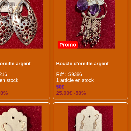
Promo
oreille argent
Boucle d'oreille argent
216
Réf : S9386
 en stock
1 article en stock
50€
50%
25.00€ -50%