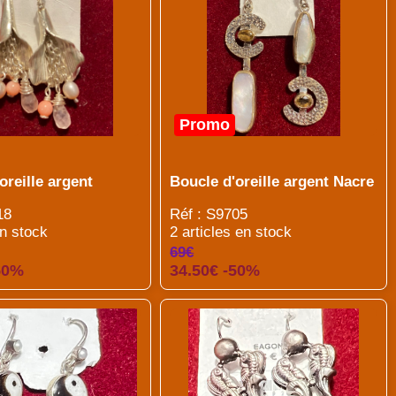
Promo
oreille argent
Boucle d'oreille argent Nacre
18
Réf : S9705
en stock
2 articles en stock
69€
50%
34.50€ -50%