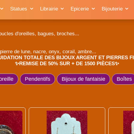
Statues
Librairie
Epicerie
Bijouterie
oucles d'oreilles, bagues, broches...
pierre de lune, nacre, onyx, corail, ambre...
UIDATION TOTALE DES BIJOUX ARGENT ET PIERRES F
✨REMISE DE 50% SUR + DE 1500 PIÈCES✨
reille
Pendentifs
Bijoux de fantaisie
Boîtes