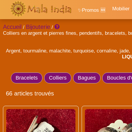
Mobilier
✨Promos 🆕
Accueil
Bijouterie
/
/
Colliers en argent et pierres fines, pendentifs, bracelets, b
Argent, tourmaline, malachite, turquoise, cornaline, jade, 
LIQ
Bracelets
Colliers
Bagues
Boucles d'o
66 articles trouvés