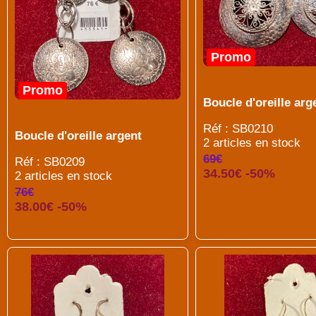
Promo
Promo
Boucle d'oreille arg
Réf : SB0210
Boucle d'oreille argent
2 articles en stock
69€
Réf : SB0209
34.50€ -50%
2 articles en stock
76€
38.00€ -50%