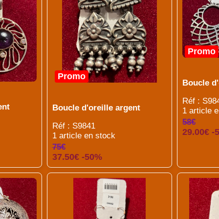
Promo
Promo
Boucle d'
Réf : S98
ent
Boucle d'oreille argent
1 article 
58€
Réf : S9841
29.00€ -
1 article en stock
75€
37.50€ -50%