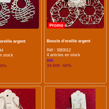
Promo
Boucle d'oreille argent
oreille argent
Réf : SB0012
44
4 articles en stock
en stock
69€
34.50€ -50%
50%