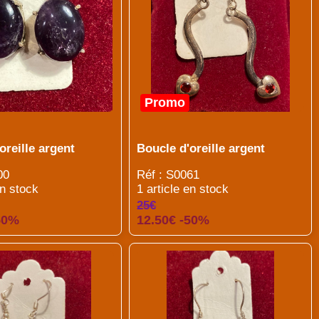
Promo
oreille argent
Boucle d'oreille argent
00
Réf : S0061
en stock
1 article en stock
25€
50%
12.50€ -50%