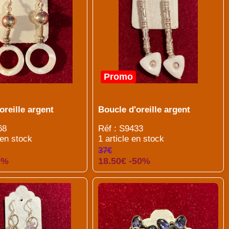
Promo
oreille argent
Boucle d'oreille argent
68
Réf : S9433
 en stock
1 article en stock
37€
0%
18.50€ -50%