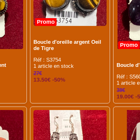
Promo
Boucle d'oreille argent Oeil
Promo
de Tigre
Réf : S3754
ent
Boucle d'
1 article en stock
27€
Réf : S56
13.50€ -50%
1 article 
38€
19.00€ -