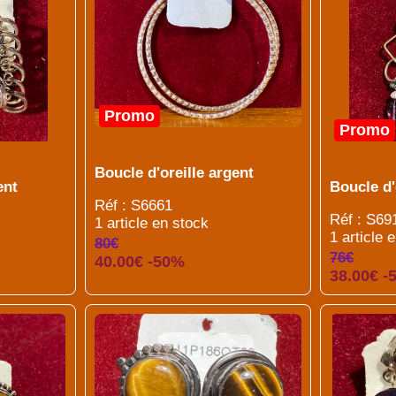
Promo
Promo
Boucle d'oreille argent
ent
Boucle d'
Réf : S6661
Réf : S69
1 article en stock
1 article 
80€
76€
40.00€ -50%
38.00€ -