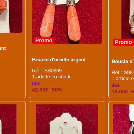
Promo
Promo
ent
Boucle d'oreille argent
Boucle d'
Réf : SB0669
Réf : S98
1 article en stock
1 article 
85€
36€
42.50€ -50%
18.00€ -