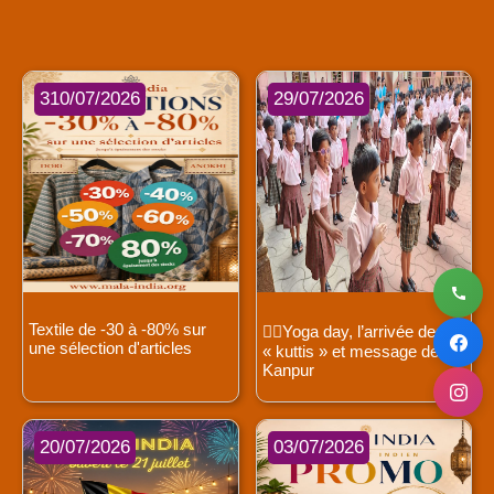
310/07/2026
29/07/2026
Textile de -30 à -80% sur
🧘‍♀️Yoga day, l’arrivée des
une sélection d'articles
« kuttis » et message de
Kanpur
20/07/2026
03/07/2026