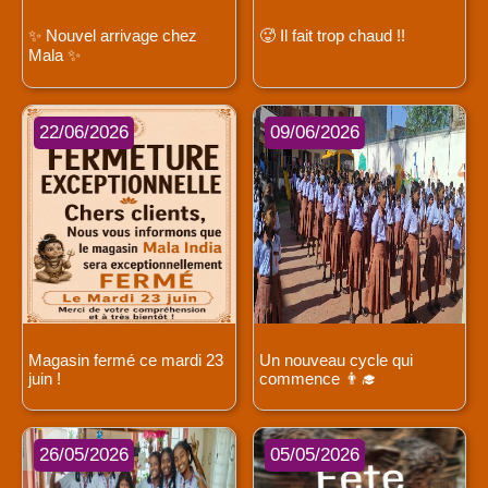
✨ Nouvel arrivage chez
🥵 Il fait trop chaud !!
Mala ✨
22/06/2026
09/06/2026
Magasin fermé ce mardi 23
Un nouveau cycle qui
juin !
commence 👨‍🎓
26/05/2026
05/05/2026