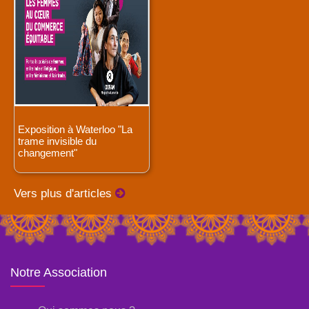
Exposition à Waterloo "La
trame invisible du
changement"
Vers plus d'articles
Notre Association