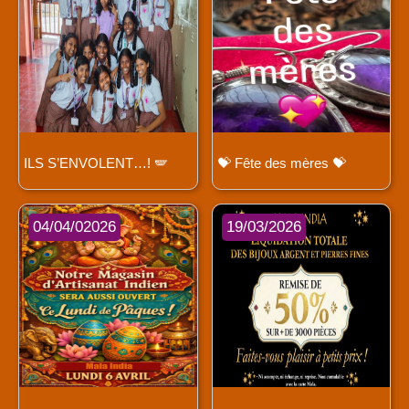
ILS S’ENVOLENT…! 🪽
💝 Fête des mères 💝
04/04/02026
19/03/2026