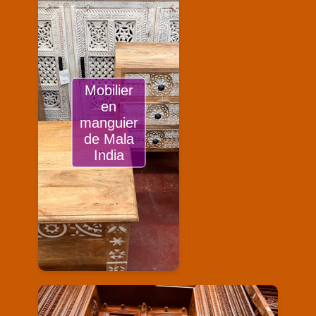
Mobilier
en
manguier
de Mala
India