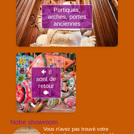
Portiques,
arches, portes
anciennes
🐠 Il
sont de
retour
🐡
Notre showroom
Vous n'avez pas trouvé votre