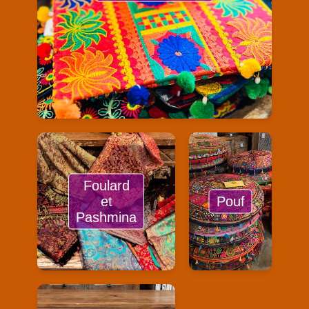
Foulard
et
Pouf
Pashmina