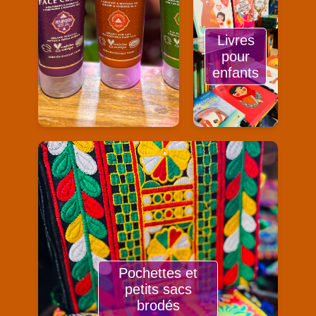
Livres
pour
enfants
Pochettes et
petits sacs
brodés