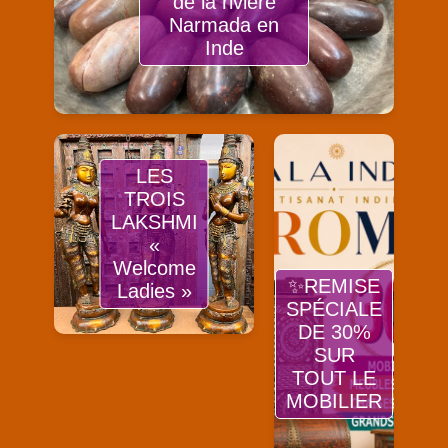
de la rivière
Narmada en
Inde
LES
TROIS
LAKSHMI
«
Welcome
✨REMISE
Ladies »
SPÉCIALE
DE 30%
SUR
TOUT LE
MOBILIER