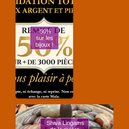
-50%
sur les
bijoux !
Shiva Lingams