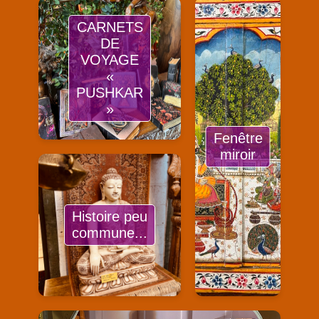
CARNETS
DE
VOYAGE
«
PUSHKAR
»
Fenêtre
miroir
Histoire peu
commune...