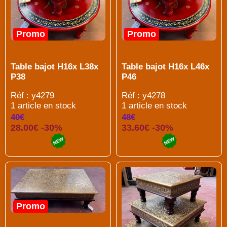
Promo
Promo
Table bajot H16x L38x
Table bajot H16x L46x
P38
P46
Réf : y4279
Réf : y4278
1 article en stock
1 article en stock
40€
48€
28.00€ -30%
33.60€ -30%
Promo