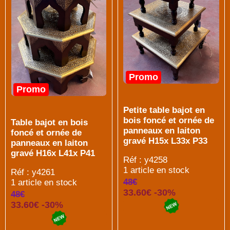
Promo
Promo
Petite table bajot en
bois foncé et ornée de
Table bajot en bois
panneaux en laiton
foncé et ornée de
gravé H15x L33x P33
panneaux en laiton
gravé H16x L41x P41
Réf : y4258
1 article en stock
Réf : y4261
48€
1 article en stock
33.60€ -30%
48€
33.60€ -30%