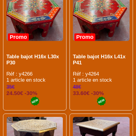
Promo
Promo
Table bajot H16x L30x
Table bajot H16x L41x
P30
P41
Réf : y4266
Réf : y4264
1 article en stock
1 article en stock
35€
48€
24.50€ -30%
33.60€ -30%