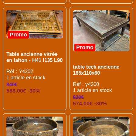
Promo
Promo
Table ancienne vitrée
en laiton - H41 l135 L90
table teck ancienne
Réf : Y4202
185x110x60
1 article en stock
Réf : y4200
840€
1 article en stock
588.00€ -30%
820€
574.00€ -30%