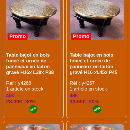
Promo
Promo
Table bajot en bois
Table bajot en bois
foncé et ornée de
foncé et ornée de
panneaux en laiton
panneaux en laiton
gravé H16x L38x P38
gravé H16 xL45x P45
Réf : y4268
Réf : y4267
1 article en stock
1 article en stock
40€
48€
28.00€ -30%
33.60€ -30%