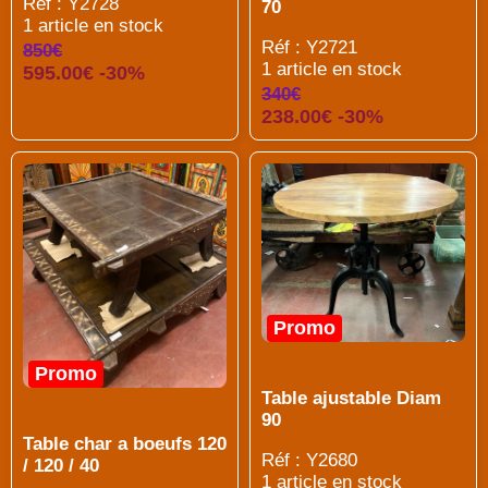
Réf : Y2728
70
1 article en stock
Réf : Y2721
850€
1 article en stock
595.00€ -30%
340€
238.00€ -30%
Promo
Promo
Table ajustable Diam
90
Table char a boeufs 120
Réf : Y2680
/ 120 / 40
1 article en stock