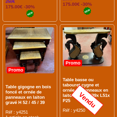
250€
175.00€ -30%
175.00€ -30%
Promo
Promo
Table basse ou
tabouret cygne et
Table gigogne en bois
ornée de panneaux en
foncé et ornée de
Vendu
laiton gravé H39x L51x
panneaux en laiton
P25
gravé H 52 / 45 / 39
Réf : y4250
Réf : y4251