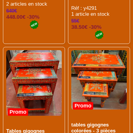
2 articles en stock
Réf : y4291
640€
1 article en stock
448.00€ -30%
55€
38.50€ -30%
Promo
Promo
tables gigognes
colorées - 3 pièces
Tables gigognes