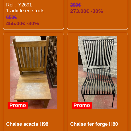
Réf : Y2691
390€
1 article en stock
273.00€ -30%
650€
455.00€ -30%
Promo
Promo
Chaise acacia H98
Chaise fer forge H80