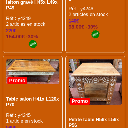
laiton gravé H45x L49x
P49
Réf : y4246
2 articles en stock
Réf : y4249
140€
2 articles en stock
98.00€ -30%
220€
154.00€ -30%
Promo
Table salon H41x L120x
Promo
P70
Réf : y4245
Petite table H56x L56x
1 article en stock
P56
590€