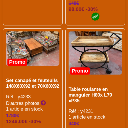
140€
98.00€ -30%
Promo
Promo
Set canapé et feuteuils
148X60X92 et 70X60X92
Table roulante en
manguier H80x L79
Réf : y4233
xP35
D'autres photos
1 article en stock
Réf : y4231
1780€
1 article en stock
1246.00€ -30%
340€