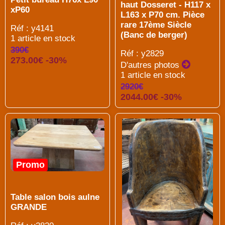
haut Dosseret - H117 x
xP60
L163 x P70 cm. Pièce
rare 17ème Siècle
Réf : y4141
(Banc de berger)
1 article en stock
390€
Réf : y2829
273.00€ -30%
D'autres photos
1 article en stock
2920€
2044.00€ -30%
Promo
Table salon bois aulne
GRANDE