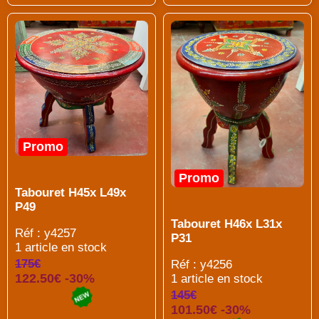
Promo
Promo
Tabouret H45x L49x
P49
Tabouret H46x L31x
Réf : y4257
P31
1 article en stock
175€
Réf : y4256
122.50€ -30%
1 article en stock
145€
101.50€ -30%