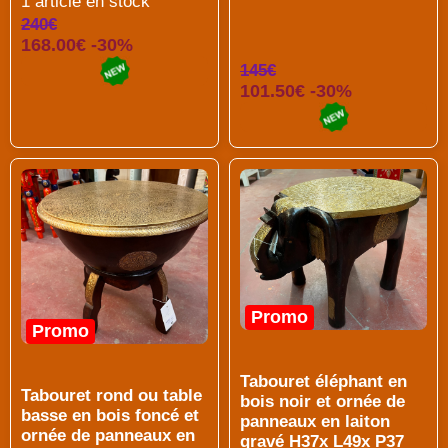
1 article en stock
240€
168.00€ -30%
145€
101.50€ -30%
Promo
Promo
Tabouret éléphant en
Tabouret rond ou table
bois noir et ornée de
basse en bois foncé et
panneaux en laiton
ornée de panneaux en
gravé H37x L49x P37