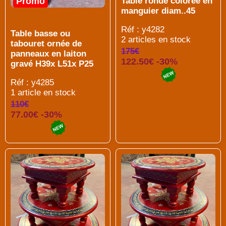
Promo
Table ronde colorée en
manguier diam..45
Réf : y4282
Table basse ou
2 articles en stock
tabouret ornée de
175€
panneaux en laiton
122.50€ -30%
gravé H39x L51x P25
Réf : y4285
1 article en stock
110€
77.00€ -30%