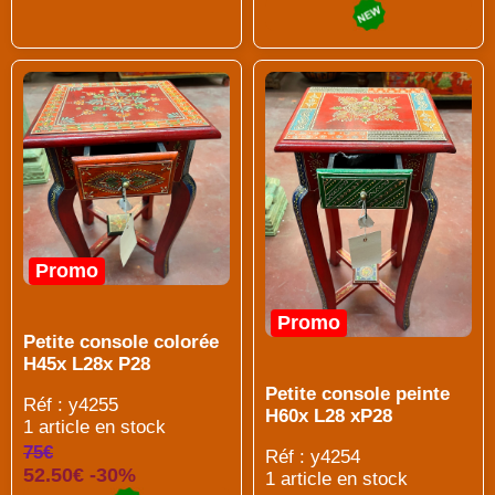
Promo
Promo
Petite console colorée
H45x L28x P28
Petite console peinte
Réf : y4255
H60x L28 xP28
1 article en stock
75€
Réf : y4254
52.50€ -30%
1 article en stock