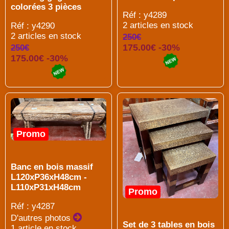
colorées 3 pièces
Réf : y4289
2 articles en stock
Réf : y4290
2 articles en stock
250€
175.00€ -30%
250€
175.00€ -30%
Promo
Banc en bois massif
L120xP36xH48cm -
L110xP31xH48cm
Promo
Réf : y4287
D'autres photos
Set de 3 tables en bois
1 article en stock