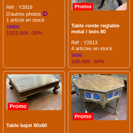
Promo
Réf : Y2816
D'autres photos
1 article en stock
Table ronde reglable
1890€
metal / bois 80
1323.00€ -30%
Réf : Y2813
4 articles en stock
350€
245.00€ -30%
Promo
Promo
Table bajot 60x60