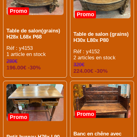
Promo
Promo
Table de salon(grains)
Table de salon (grains)
H28x L68x P68
H30x L80x P80
Réf : y4153
Réf : y4152
1 article en stock
2 articles en stock
280€
320€
196.00€ -30%
224.00€ -30%
Promo
Promo
Banc en chêne avec
Petit bureau H76x L90