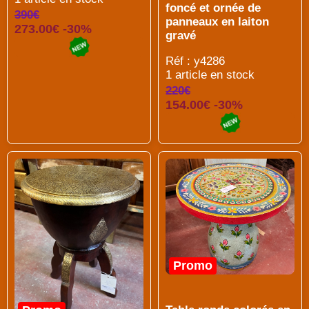
foncé et ornée de
390€
panneaux en laiton
273.00€ -30%
gravé
Réf : y4286
1 article en stock
220€
154.00€ -30%
Promo