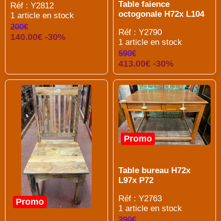
Table faience
Réf : Y2812
octogonale H72x L104
1 article en stock
200€
Réf : Y2790
140.00€ -30%
1 article en stock
590€
413.00€ -30%
Promo
Table bureau H72x
L97x P72
Réf : Y2763
Promo
1 article en stock
390€