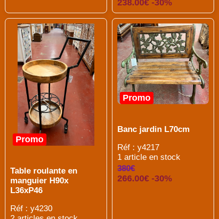
238.00€ -30%
Promo
Banc jardin L70cm
Promo
Réf : y4217
1 article en stock
380€
Table roulante en
266.00€ -30%
manguier H90x
L36xP46
Réf : y4230
2 articles en stock