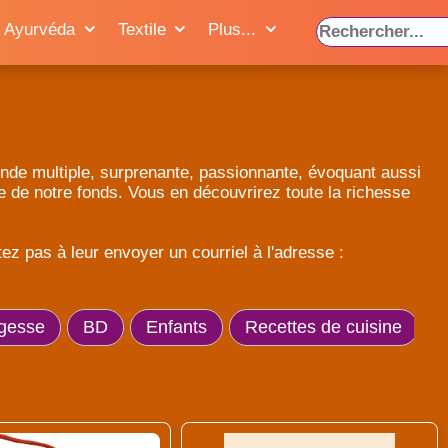
Ayurvéda
Textile
Plus...
e Inde multiple, surprenante, passionnante, évoquant aussi
ie de notre fonds. Vous en découvrirez toute la richesse
z pas à leur envoyer un courriel à l'adresse :
gesse
BD
Enfants
Recettes de cuisine