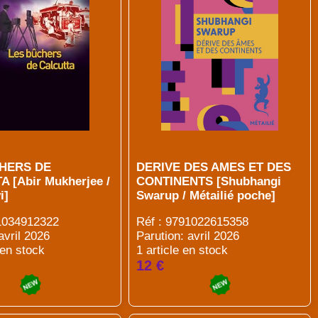
HERS DE
DERIVE DES AMES ET DES
 [Abir Mukherjee /
CONTINENTS [Shubhangi
i]
Swarup / Métailié poche]
91034912322
Réf : 9791022615358
avril 2026
Parution: avril 2026
 en stock
1 article en stock
12 €