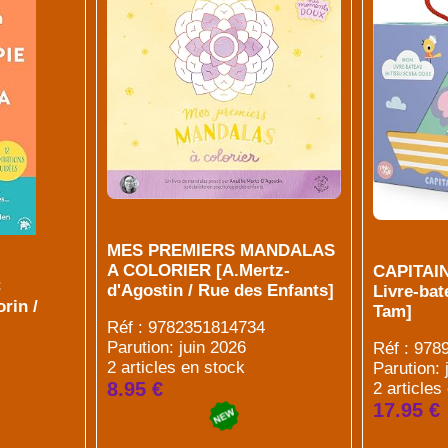
MES PREMIERS MANDALAS
A COLORIER [A.Mertz-
CAPITAI
C
d'Agostin / Rue des Enfants]
Livre-bat
rin /
Tam]
Réf : 9782351814734
Parution: juin 2026
Réf : 97
2 articles en stock
Parution: 
8.95 €
2 articles
17.95 €