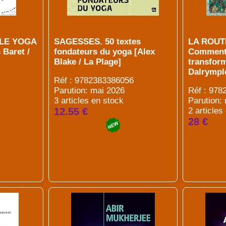
LE YOGA
SAGESSES. 50 textes
LA ROUT
Baret /
fondateurs du yoga [Alex
Comment 
Blake / La Plage]
transfor
Dalrymple
Réf : 9782383386056
Parution: mai 2026
Réf : 97
3 articles en stock
Parution:
12.55 €
2 articles
28 €