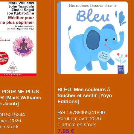
BLEU. Mes couleurs à
 POUR NE PLUS
toucher et sentir [Yoyo
 [Mark Williams
Editions]
le Jacob]
Réf : 9789465241890
82415015244
Parution: avril 2026
avril 2026
1 article en stock
 en stock
7.95 €