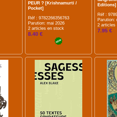
PEUR ? [Krishnamurti /
Editions]
Pocket]
Réf : 97
Réf : 9782266356763
Parution:
Parution: mai 2026
2 articles
2 articles en stock
7.95 €
8.40 €