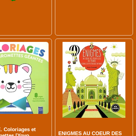
. Coloriages et
ENIGMES AU COEUR DES
ettes [Yoyo