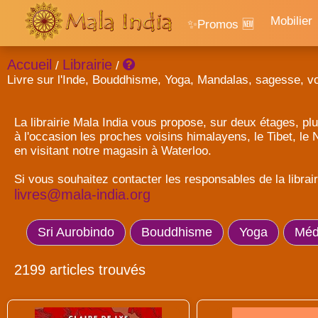
Mobilier
✨Promos 🆕
Accueil
Librairie
/
/
Livre sur l'Inde, Bouddhisme, Yoga, Mandalas, sagesse, v
La librairie Mala India vous propose, sur deux étages, plu
à l'occasion les proches voisins himalayens, le Tibet, le
en visitant notre magasin à Waterloo.
Si vous souhaitez contacter les responsables de la librai
livres@mala-india.org
Sri Aurobindo
Bouddhisme
Yoga
Médi
2199 articles trouvés