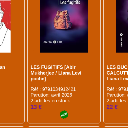
an
LES FUGITIFS [Abir
LES BUC
Mukherjee / Liana Levi
CALCUTTA
poche]
Liana Lev
Réf : 9791034912421
Réf : 97
Parution: avril 2026
Parution: 
2 articles en stock
2 articles
13 €
22 €