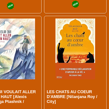
UI VOULAIT ALLER
LES CHATS AU COEUR
HAUT [Alexis
D'AMBRE [Nilanjana Roy /
ga Ptashnik /
City]