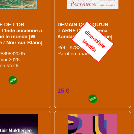
E DE L'OR.
DEMAIN QUELQU'UN
l'Inde ancienne a
T'ARRETERA [Meena
d
i
s
p
o
n
i
b
l
e
i
e
n
t
ô
mé le monde [W.
Kandasamy / Lanskine]
b
t
 / Noir sur Blanc]
Réf : 9782359631821
82889832095
Parution: mai 2026
 mai 2026
 en stock
15 €