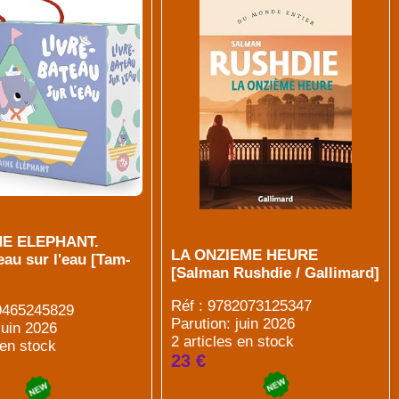
NE ELEPHANT.
LA ONZIEME HEURE
eau sur l'eau [Tam-
[Salman Rushdie / Gallimard]
Réf : 9782073125347
89465245829
Parution: juin 2026
juin 2026
2 articles en stock
 en stock
23 €