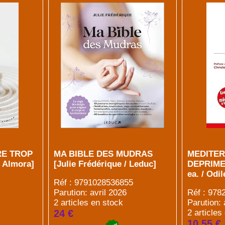
RE TROP
MA BIBLE DES MUDRAS
MEDITER
/ Almora]
[Julie Frédérique / Leduc]
DEPRIMER
ea. / Odi
Réf : 9791028536855
Parution: avril 2026
Réf : 97
2 articles en stock
Parution: 
24 €
2 articles
10.55 €