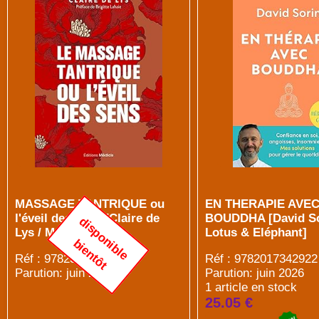
MASSAGE TANTRIQUE ou
EN THERAPIE AVE
l'éveil des sens [Claire de
BOUDDHA [David So
d
i
s
p
o
n
i
b
l
e
i
e
n
t
ô
Lys / Médicis]
Lotus & Eléphant]
b
t
Réf : 9782385000868
Réf : 9782017342922
Parution: juin 2026
Parution: juin 2026
1 article en stock
25.05 €