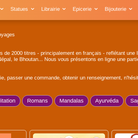
Statues
Librairie
Epicerie
Bijouterie
oyages
s de 2000 titres - principalement en français - reflétant un
 Népal, le Bhoutan... Nous vous présentons en ligne une part
rie, passer une commande, obtenir un renseignement, n'hésite
tation
Romans
Mandalas
Ayurvéda
Sa