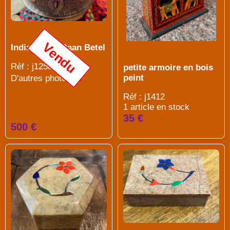
Vendu
Indian Paan Daan Betel
Réf : j1258
petite armoire en bois
peint
D'autres photos
Réf : j1412
1 article en stock
35 €
500 €