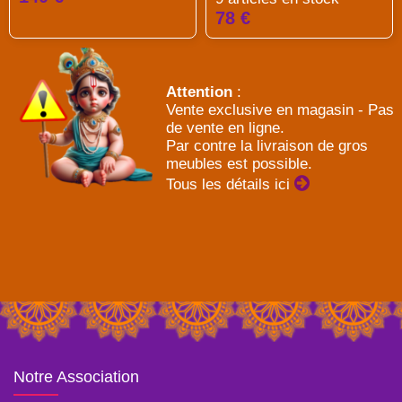
78 €
Attention
:
Vente exclusive en magasin - Pas
de vente en ligne.
Par contre la livraison de gros
meubles est possible.
Tous les détails ici
Notre Association