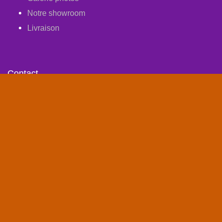
Notre showroom
Livraison
Contact
Avenue des Pâquerettes, 55/15, zoning artisanal,
1410 Waterloo Belgique
info@mala-india.org
+ 32 2 354 62 28
Horaires : Ouverts tous les jours de 10 à 18h00.
Week-ends compris
Suivez-Nous