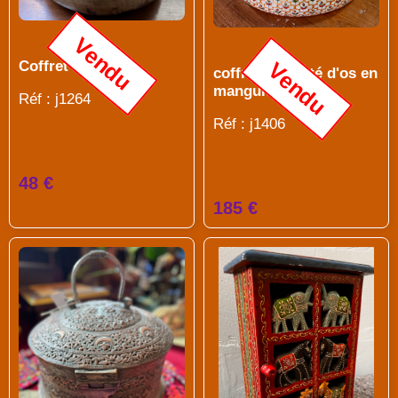
Vendu
Vendu
Coffret en laiton
coffret incrusté d'os en
manguier
Réf : j1264
Réf : j1406
48 €
185 €