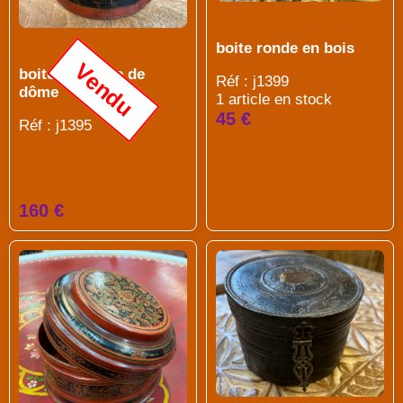
boite ronde en bois
Vendu
boite en forme de
Réf : j1399
dôme
1 article en stock
45 €
Réf : j1395
160 €