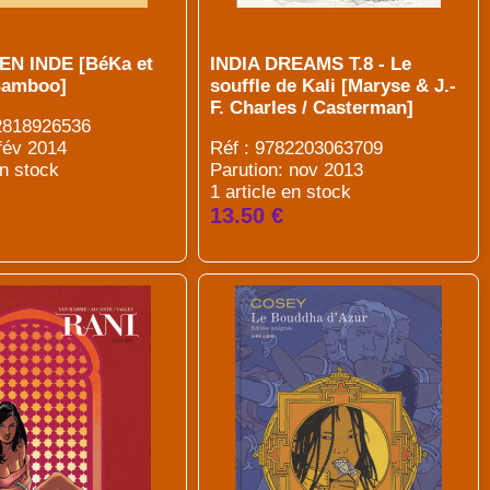
EN INDE [BéKa et
INDIA DREAMS T.8 - Le
Bamboo]
souffle de Kali [Maryse & J.-
F. Charles / Casterman]
82818926536
 fév 2014
Réf : 9782203063709
en stock
Parution: nov 2013
1 article en stock
13.50 €