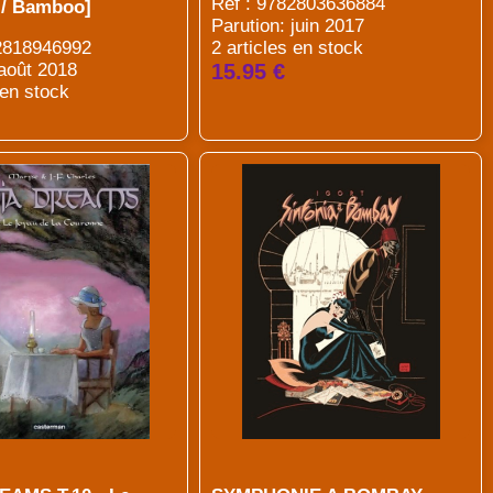
Réf : 9782803636884
 / Bamboo]
Parution: juin 2017
82818946992
2 articles en stock
 août 2018
15.95 €
 en stock