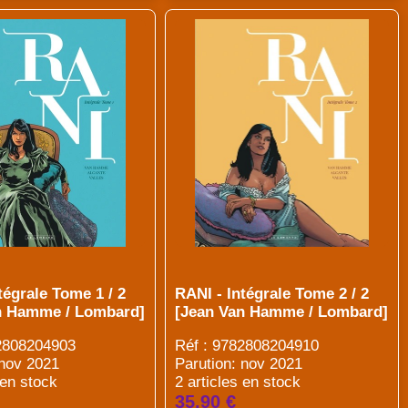
tégrale Tome 1 / 2
RANI - Intégrale Tome 2 / 2
n Hamme / Lombard]
[Jean Van Hamme / Lombard]
82808204903
Réf : 9782808204910
 nov 2021
Parution: nov 2021
 en stock
2 articles en stock
35.90 €