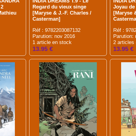
EXANDRA
INDIA DREAMS T.9 - Le
INDIA DR
 2
Regard du vieux singe
Joyau de
Mathieu
[Maryse & J.-F. Charles /
[Maryse &
Casterman]
Casterma
Réf : 9782203087132
Réf : 97
Parution: nov 2016
Parution:
1 article en stock
2 articles
13.95 €
13.95 €