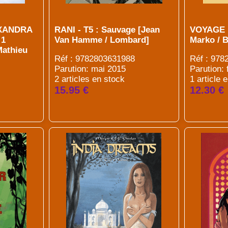
EXANDRA
RANI - T5 : Sauvage [Jean
VOYAGE 
 1
Van Hamme / Lombard]
Marko / 
Mathieu
Réf : 9782803631988
Réf : 97
Parution: mai 2015
Parution:
2 articles en stock
1 article 
15.95 €
12.30 €