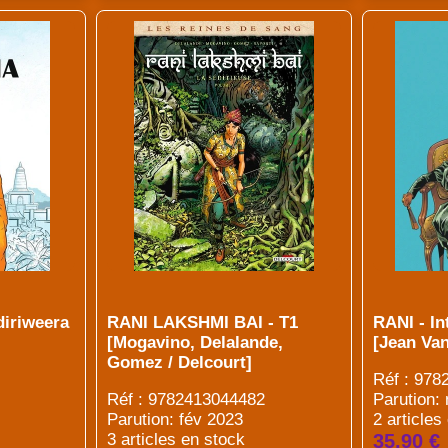
iriweera
RANI LAKSHMI BAI - T1
RANI - In
[Mogavino, Delalande,
[Jean Va
Gomez / Delcourt]
Réf : 97
Réf : 9782413044482
Parution:
Parution: fév 2023
2 articles
3 articles en stock
35.90 €