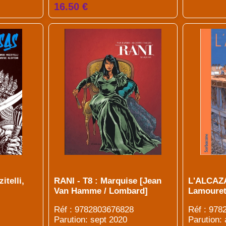
16.50 €
telli,
RANI - T8 : Marquise [Jean
L'ALCAZ
Van Hamme / Lombard]
Lamouret
Réf : 9782803676828
Réf : 978
Parution: sept 2020
Parution: