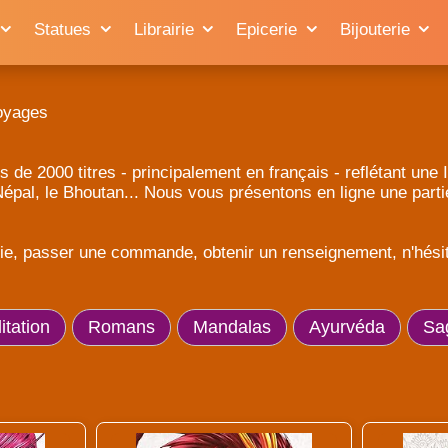
Statues
Librairie
Epicerie
Bijouterie
oyages
s de 2000 titres - principalement en français - reflétant un
 Népal, le Bhoutan... Nous vous présentons en ligne une part
rie, passer une commande, obtenir un renseignement, n'hésite
tation
Romans
Mandalas
Ayurvéda
Sa