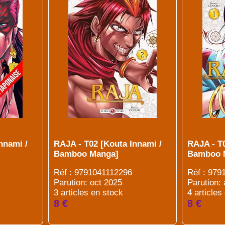
nnami /
RAJA - T02 [Kouta Innami /
RAJA - T0
Bamboo Manga]
Bamboo 
Réf : 9791041112296
Réf : 979
Parution: oct 2025
Parution:
3 articles en stock
4 articles
8 €
8 €