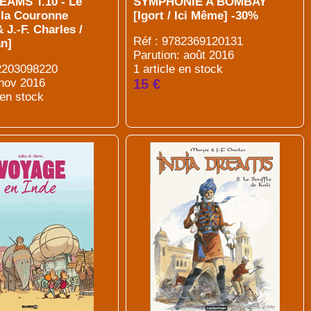
EAMS T.10 - Le
SYMPHONIE A BOMBAY
 la Couronne
[Igort / Ici Même] -30%
 J.-F. Charles /
Réf : 9782369120131
n]
Parution: août 2016
82203098220
1 article en stock
 nov 2016
15 €
 en stock