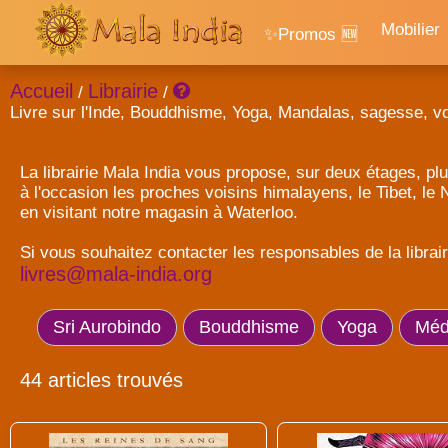
Mobilier
✨Promos 🆕
Accueil
Librairie
/
/
Livre sur l'Inde, Bouddhisme, Yoga, Mandalas, sagesse, v
La librairie Mala India vous propose, sur deux étages, plu
à l'occasion les proches voisins himalayens, le Tibet, le
en visitant notre magasin à Waterloo.
Si vous souhaitez contacter les responsables de la librai
livres@mala-india.org
Sri Aurobindo
Bouddhisme
Yoga
Médi
44 articles trouvés