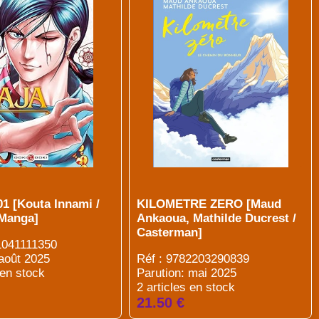
1 [Kouta Innami /
KILOMETRE ZERO [Maud
Manga]
Ankaoua, Mathilde Ducrest /
Casterman]
1041111350
 août 2025
Réf : 9782203290839
 en stock
Parution: mai 2025
2 articles en stock
21.50 €