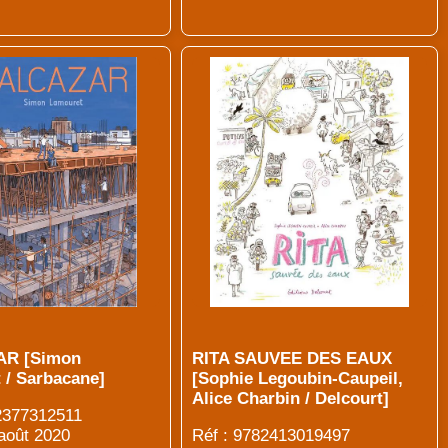
AR [Simon
RITA SAUVEE DES EAUX
 / Sarbacane]
[Sophie Legoubin-Caupeil,
Alice Charbin / Delcourt]
2377312511
 août 2020
Réf : 9782413019497