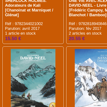
SHERLOCK HOLMES.
UNE VIE AVEC AL
Adorateurs de Kali
DAVID-NEEL - Livre
[Chanoinat et Marniquet /
[Frédéric Campoy, 
Glénat]
Blanchot / Bamboo]
Réf : 9782344021002
Réf : 9782818940846
Parution: avril 2017
Parution: fév 2017
1 article en stock
2 articles en stock
15.50 €
20.55 €