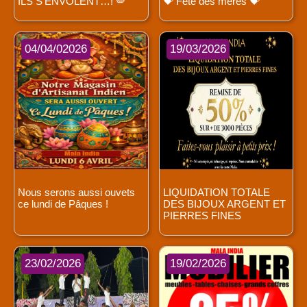
ILS S’ENVOLENT…! 🪽
💝 Fête des mères 💝
04/04/02026
19/03/2026
Nous serons aussi ouvets
LIQUIDATION TOTALE
ce lundi de Pâques !
DES BIJOUX ARGENT ET
PIERRES FINES
23/02/2026
19/02/2026