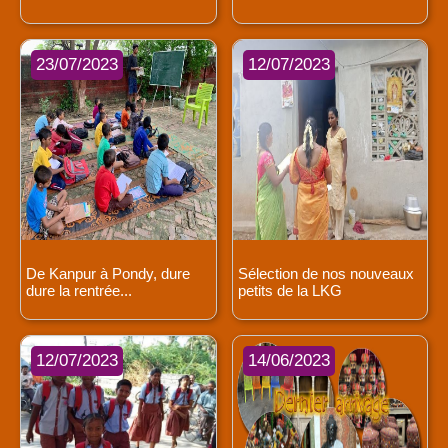
23/07/2023
12/07/2023
De Kanpur à Pondy, dure
Sélection de nos nouveaux
dure la rentrée...
petits de la LKG
12/07/2023
14/06/2023