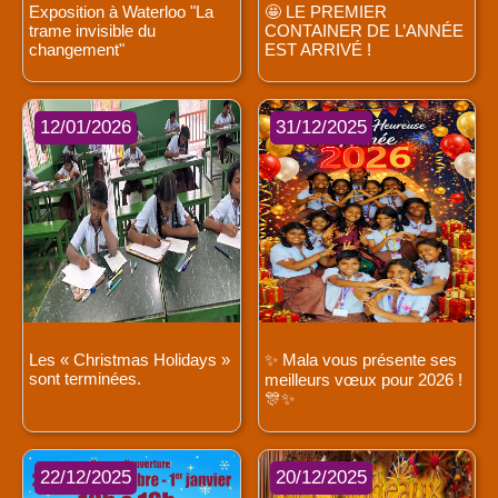
Exposition à Waterloo "La
🤩 LE PREMIER
trame invisible du
CONTAINER DE L’ANNÉE
changement"
EST ARRIVÉ !
12/01/2026
31/12/2025
Les « Christmas Holidays »
✨ Mala vous présente ses
sont terminées.
meilleurs vœux pour 2026 !
🎊✨
22/12/2025
20/12/2025